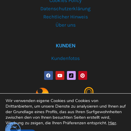
Cookies Policy
Datenschutzerklärung
Rechtlicher Hinweis
Über uns
KUNDEN
Kundenfotos
F
Y
P
a
o
i
c
u
n
e
t
t
b
u
e
o
b
r
o
e
e
Wir verwenden eigene Cookies und Cookies von
k
s
Drittanbietern, um unsere Dienste zu analysieren und Ihnen auf
t
der Grundlage eines Profils, das aus Ihren Surfgewohnheiten
zwischen den von Ihnen besuchten Seiten erstellt wird,
Werbung zu zeigen, die Ihren Präferenzen entspricht.
Hier
.
Copyright© 2026 Varobath | Erledigt von:
Manager-