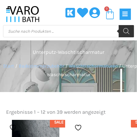
Zum
0
Waren
Inhalt
springen
Products
search
Unterputz-Waschtischarmatur
Start
/
Badezimmerzubehör
/
Waschtischarmaturen
/ Unterp
Waschtischarmatur
Ergebnisse 1 – 12 von 39 werden angezeigt
SALE