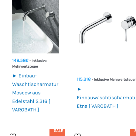
148.58
€
- Inklusive
Mehrwertsteuer
► Einbau-
115.31
€
- Inklusive Mehrwertsteuer
Waschtischarmatur
►
Moscow aus
Einbauwaschtischarmat
Edelstahl S.316 [
Etna [ VAROBATH ]
VAROBATH ]
€205
€406.31
SALE