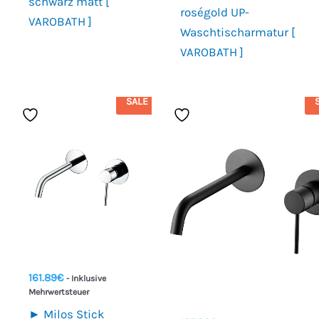
schwarz matt [
roségold UP-
VAROBATH ]
Waschtischarmatur [
VAROBATH ]
SALE
161.89
€
- Inklusive
Mehrwertsteuer
► Milos Stick