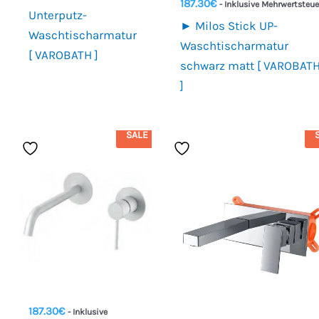
187.30
€
- Inklusive Mehrwertsteue
Unterputz-
► Milos Stick UP-
Waschtischarmatur
Waschtischarmatur
[ VAROBATH ]
schwarz matt [ VAROBAT
]
SALE
187.30
€
- Inklusive