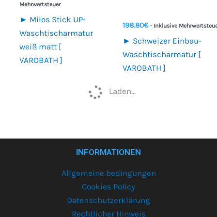
Mehrwertsteuer
► Milos Stick UP-
198.80
€
- Inklusive Mehrwertsteu
Waschtischarmatur
► Schweizer Einbau-
weiß matt [
Waschtischarmatur [
VAROBATH ]
VAROBATH ]
Laden...
INFORMATIONEN
Allgemeine bedingungen
Cookies Policy
Datenschutzerklärung
Rechtlicher Hinweis