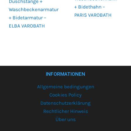
Duschstange +
+ Bidethahn –
Waschbeckenarmatur
PARIS VAROBATH
+ Bidetarmatur –
ELBA VAROBATH
INFORMATIONEN
Allgemeine bedingungen
Cookies Policy
Datenschutzerklärung
Rechtlicher Hinweis
Über uns