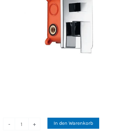
3-
€445
€110.47
In den Warenkorb
-
+
Wege-