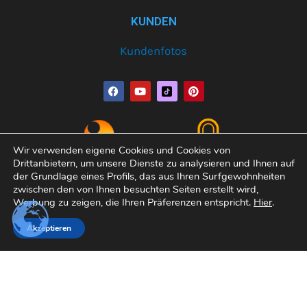
KUNDEN
Kundenfotos
F
Y
P
a
o
i
c
u
n
e
t
t
b
u
e
o
b
r
o
e
e
Wir verwenden eigene Cookies und Cookies von
k
s
Drittanbietern, um unsere Dienste zu analysieren und Ihnen auf
t
der Grundlage eines Profils, das aus Ihren Surfgewohnheiten
zwischen den von Ihnen besuchten Seiten erstellt wird,
Werbung zu zeigen, die Ihren Präferenzen entspricht.
Hier
.
Copyright© 2026 Varobath | Erledigt von:
Manager-
Akzeptieren
Community