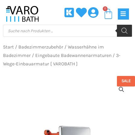
Zum
0
Waren
Inhalt
springen
Products
search
Start
/
Badezimmerzubehör
/
Wasserhähne im
Badezimmer
/
Eingebaute Badewannenarmaturen
/ 3-
Wege-Einbauarmatur [ VAROBATH ]
SALE