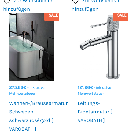
Zur Wunschliste
Zur Wunschliste
hinzufügen
hinzufügen
SALE
SALE
275.63
€
121.96
€
- Inklusive
- Inklusive
Mehrwertsteuer
Mehrwertsteuer
Wannen-/Brausearmatur
Leitungs-
Schweden
Bidetarmatur [
schwarz roségold [
VAROBATH ]
VAROBATH ]