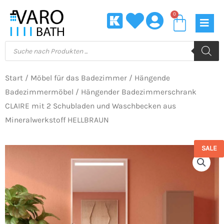
Zum
0
Waren
Inhalt
springen
Products
search
Start
/
Möbel für das Badezimmer
/
Hängende
Badezimmermöbel
/ Hängender Badezimmerschrank
CLAIRE mit 2 Schubladen und Waschbecken aus
Mineralwerkstoff HELLBRAUN
SALE