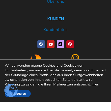
Über uns
KUNDEN
Kundenfotos
F
Y
P
a
o
i
c
u
n
e
t
t
b
u
e
o
b
r
o
e
e
Wir verwenden eigene Cookies und Cookies von
k
s
Drittanbietern, um unsere Dienste zu analysieren und Ihnen auf
t
der Grundlage eines Profils, das aus Ihren Surfgewohnheiten
zwischen den von Ihnen besuchten Seiten erstellt wird,
Werbung zu zeigen, die Ihren Präferenzen entspricht.
Hier
.
Copyright© 2026 Varobath | Erledigt von:
Manager-
Akzeptieren
Community