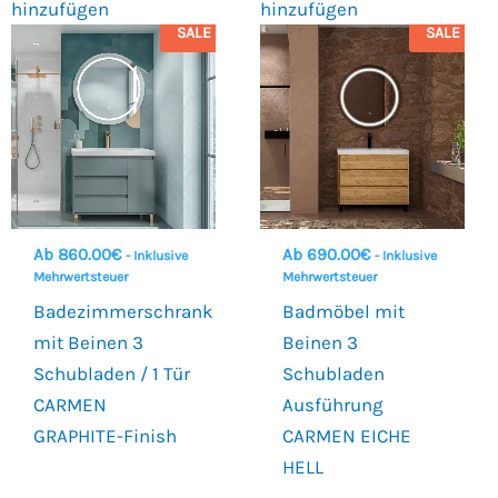
hinzufügen
hinzufügen
SALE
SALE
Ab
860.00
€
Ab
690.00
€
- Inklusive
- Inklusive
Mehrwertsteuer
Mehrwertsteuer
Badezimmerschrank
Badmöbel mit
mit Beinen 3
Beinen 3
Schubladen / 1 Tür
Schubladen
CARMEN
Ausführung
GRAPHITE-Finish
CARMEN EICHE
HELL