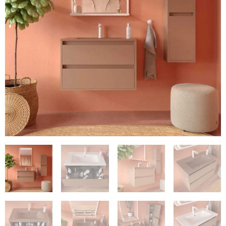
€597
€118.33