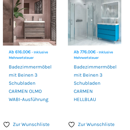
Ab
616.00
€
Ab
776.00
€
- Inklusive
- Inklusive
Mehrwertsteuer
Mehrwertsteuer
Badezimmermöbel
Badezimmermöbel
mit Beinen 3
mit Beinen 3
Schubladen
Schubladen
CARMEN OLMO
CARMEN
WABI-Ausführung
HELLBLAU
Zur Wunschliste
Zur Wunschliste