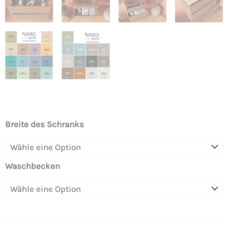
Hängender
Breite des Schranks
Badezimmerschrank
CLAIRE
mit
Waschbecken
2
Schubladen
und
Waschbecken