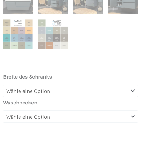
Hängender
Breite des Schranks
Badezimmerschrank
2
Schubladen
Waschbecken
/
1
Tür
CLAIRE