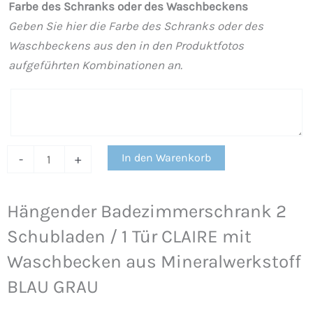
Farbe des Schranks oder des Waschbeckens
mit
Geben Sie hier die Farbe des Schranks oder des
Waschbecken
Waschbeckens aus den in den Produktfotos
aus
aufgeführten Kombinationen an.
Mineralwerkstoff
BLAU
GRAU
Menge
In den Warenkorb
-
+
Hängender Badezimmerschrank 2
Schubladen / 1 Tür CLAIRE mit
Waschbecken aus Mineralwerkstoff
BLAU GRAU