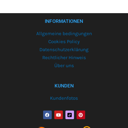
INFORMATIONEN
Allgemeine bedingungen
Cookies Policy
Datenschutzerklärung
Rechtlicher Hinweis
Über uns
KUNDEN
Kundenfotos
F
Y
P
a
o
i
c
u
n
e
t
t