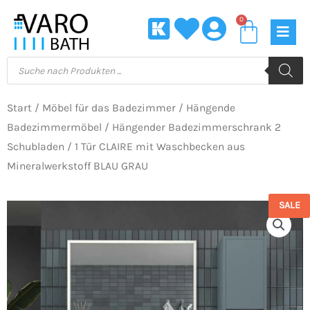
Zum
0
Waren
Inhalt
springen
Products
search
Start
/
Möbel für das Badezimmer
/
Hängende
Badezimmermöbel
/ Hängender Badezimmerschrank 2
Schubladen / 1 Tür CLAIRE mit Waschbecken aus
Mineralwerkstoff BLAU GRAU
SALE