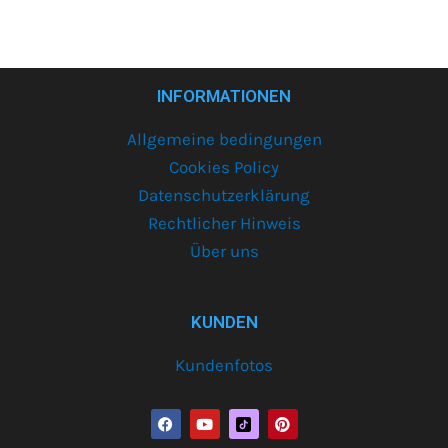
INFORMATIONEN
Allgemeine bedingungen
Cookies Policy
Datenschutzerklärung
Rechtlicher Hinweis
Über uns
KUNDEN
Kundenfotos
F
Y
P
a
o
i
c
u
n