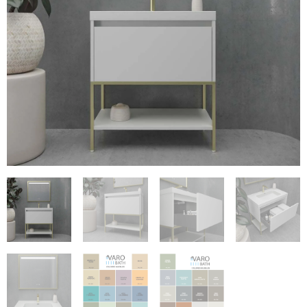
€882
€280.47