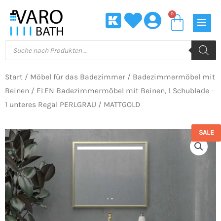
Zum
0
Waren
Inhalt
springen
Products
search
Start
/
Möbel für das Badezimmer
/
Badezimmermöbel mit
Beinen
/ ELEN Badezimmermöbel mit Beinen, 1 Schublade –
1 unteres Regal PERLGRAU / MATTGOLD
SALE