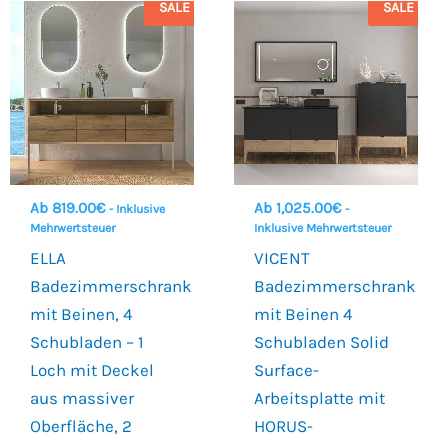
SALE
SALE
Ab
819.00
€
Ab
1,025.00
€
- Inklusive
-
Mehrwertsteuer
Inklusive Mehrwertsteuer
ELLA
VICENT
Badezimmerschrank
Badezimmerschrank
mit Beinen, 4
mit Beinen 4
Schubladen – 1
Schubladen Solid
Loch mit Deckel
Surface-
aus massiver
Arbeitsplatte mit
Oberfläche, 2
HORUS-