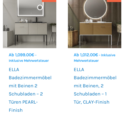
Ab
1,099.00
€
Ab
1,012.00
€
-
- Inklusive
Inklusive Mehrwertsteuer
Mehrwertsteuer
ELLA
ELLA
Badezimmermöbel
Badezimmermöbel
mit Beinen 2
mit Beinen, 2
Schubladen – 2
Schubladen – 1
Türen PEARL-
Tür, CLAY-Finish
Finish