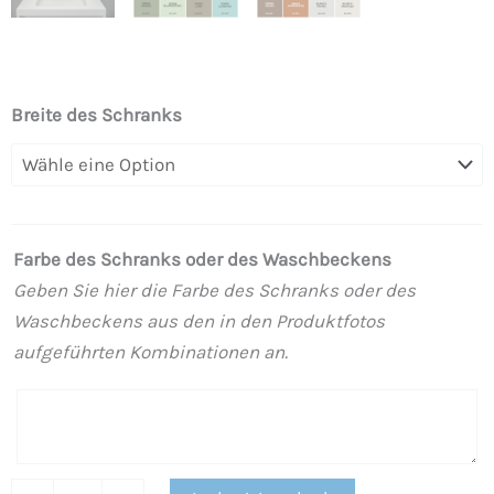
ELEN
Breite des Schranks
Badezimmermöbel
mit
Beinen,
1
Farbe des Schranks oder des Waschbeckens
Schublade
Geben Sie hier die Farbe des Schranks oder des
–
Waschbeckens aus den in den Produktfotos
1
aufgeführten Kombinationen an.
unteres
Regal
PERLGRAU
/
MATTGOLD