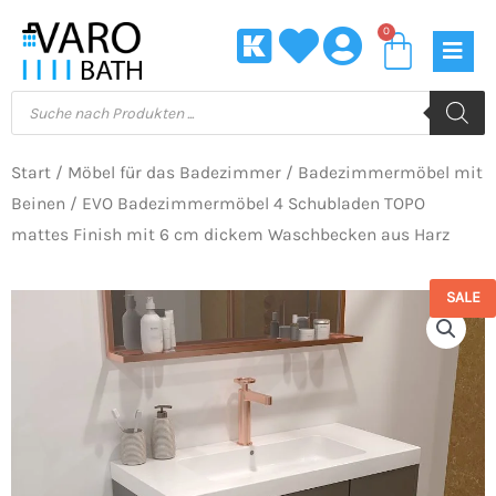
Zum
0
Waren
Inhalt
springen
Products
search
Start
/
Möbel für das Badezimmer
/
Badezimmermöbel mit
Beinen
/ EVO Badezimmermöbel 4 Schubladen TOPO
mattes Finish mit 6 cm dickem Waschbecken aus Harz
SALE