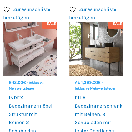
Zur Wunschliste
Zur Wunschliste
hinzufügen
hinzufügen
SALE
SALE
842.00
€
Ab
1,399.00
€
- Inklusive
-
Mehrwertsteuer
Inklusive Mehrwertsteuer
INDEX
ELLA
Badezimmermöbel
Badezimmerschrank
Struktur mit
mit Beinen, 9
Beinen 2
Schubladen mit
Schubladen
fester Oberfläche,