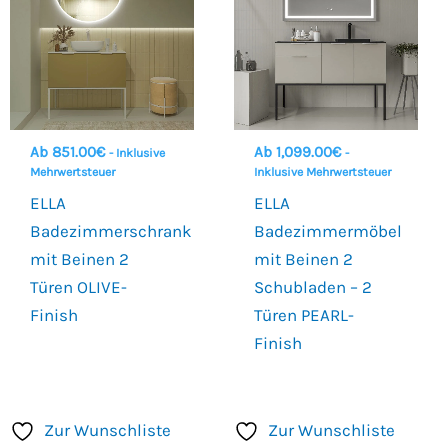
Ab
851.00
€
Ab
1,099.00
€
- Inklusive
-
Mehrwertsteuer
Inklusive Mehrwertsteuer
ELLA
ELLA
Badezimmerschrank
Badezimmermöbel
mit Beinen 2
mit Beinen 2
Türen OLIVE-
Schubladen – 2
Finish
Türen PEARL-
Finish
Zur Wunschliste
Zur Wunschliste