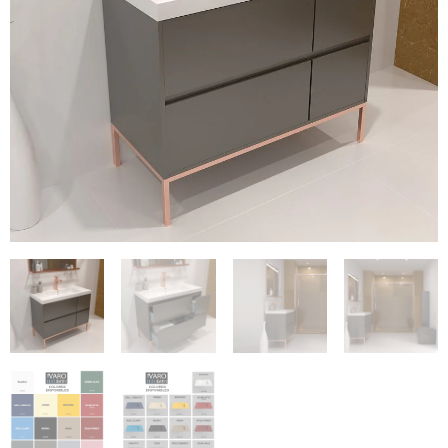
€280.47
€375