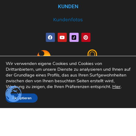
KUNDEN
Kundenfotos
F
Y
P
a
o
i
c
u
n
e
t
t
b
u
e
o
b
r
o
e
e
Wir verwenden eigene Cookies und Cookies von
k
s
Drittanbietern, um unsere Dienste zu analysieren und Ihnen auf
t
der Grundlage eines Profils, das aus Ihren Surfgewohnheiten
zwischen den von Ihnen besuchten Seiten erstellt wird,
Werbung zu zeigen, die Ihren Präferenzen entspricht.
Hier
.
Copyright© 2026 Varobath | Erledigt von:
Manager-
Akzeptieren
Community