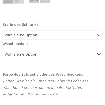
EVO
Breite des Schranks
Badezimmermöbel
4
Schubladen
Waschbecken
TOPO
mattes
Finish
mit
Farbe des Schranks oder des Waschbeckens
6
Geben Sie hier die Farbe des Schranks oder des
cm
Waschbeckens aus den in den Produktfotos
dickem
aufgeführten Kombinationen an.
Waschbecken
aus