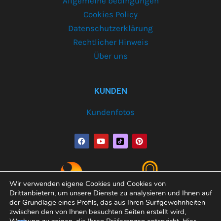
Allgemeine bedingungen
Cookies Policy
Datenschutzerklärung
Rechtlicher Hinweis
Über uns
KUNDEN
Kundenfotos
F
Y
P
a
o
i
c
u
n
e
t
t
b
u
e
o
b
r
o
e
e
Wir verwenden eigene Cookies und Cookies von
k
s
Drittanbietern, um unsere Dienste zu analysieren und Ihnen auf
t
der Grundlage eines Profils, das aus Ihren Surfgewohnheiten
zwischen den von Ihnen besuchten Seiten erstellt wird,