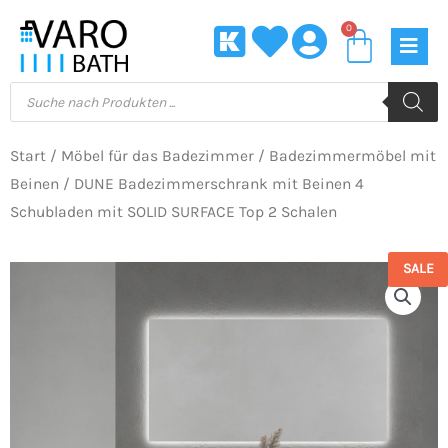
Zum
0
Waren
Inhalt
springen
Products
search
Start
/
Möbel für das Badezimmer
/
Badezimmermöbel mit
Beinen
/ DUNE Badezimmerschrank mit Beinen 4
Schubladen mit SOLID SURFACE Top 2 Schalen
SALE