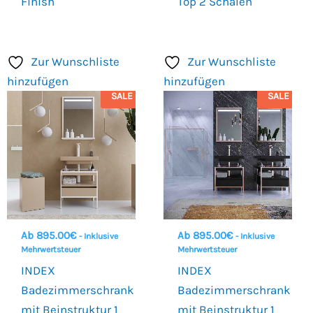
Finish
Top 2 Schalen
Zur Wunschliste
Zur Wunschliste
hinzufügen
hinzufügen
SALE
SALE
Ab
895.00
€
Ab
895.00
€
- Inklusive
- Inklusive
Mehrwertsteuer
Mehrwertsteuer
INDEX
INDEX
Badezimmerschrank
Badezimmerschrank
mit Beinstruktur 1
mit Beinstruktur 1