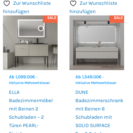
Zur Wunschliste
Zur Wunschliste
hinzufügen
hinzufügen
SALE
SALE
Ab
1,099.00
€
Ab
1,549.00
€
-
-
Inklusive Mehrwertsteuer
Inklusive Mehrwertsteuer
ELLA
DUNE
Badezimmermöbel
Badezimmerschrank
mit Beinen 2
mit Beinen 6
Schubladen – 2
Schubladen mit
Türen PEARL-
SOLID SURFACE