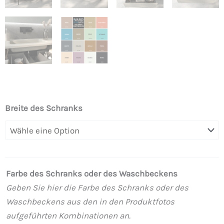
DUNE
Breite des Schranks
Badezimmerschrank
mit
Beinen
4
Farbe des Schranks oder des Waschbeckens
Schubladen
Geben Sie hier die Farbe des Schranks oder des
mit
Waschbeckens aus den in den Produktfotos
SOLID
aufgeführten Kombinationen an.
SURFACE