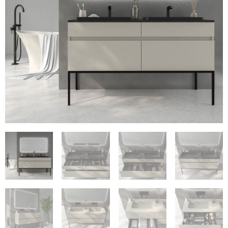
€746
€140.72