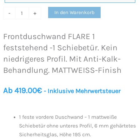
Kalk-
In den Warenkorb
-
+
Behandlung.
MATTWEISS-
Finish
Frontduschwand FLARE 1
Menge
feststehend -1 Schiebetür. Kein
niedrigeres Profil. Mit Anti-Kalk-
Behandlung. MATTWEISS-Finish
Ab
419.00
€
- Inklusive Mehrwertsteuer
1 feste vordere Duschwand – 1 mattweiße
Schiebetür ohne unteres Profil, 6 mm gehärtetes
Sicherheitsglas, Höhe 195 cm.