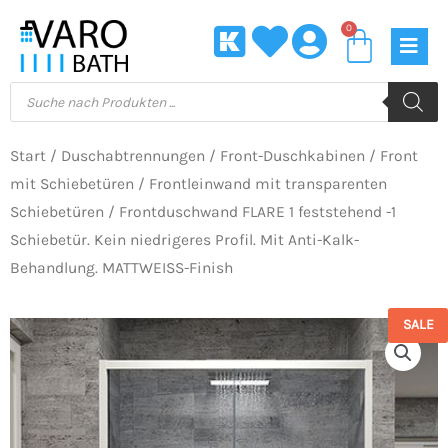
Zum
0
Waren
Inhalt
springen
Products
search
Start
/
Duschabtrennungen
/
Front-Duschkabinen
/
Front
mit Schiebetüren
/
Frontleinwand mit transparenten
Schiebetüren
/ Frontduschwand FLARE 1 feststehend -1
Schiebetür. Kein niedrigeres Profil. Mit Anti-Kalk-
Behandlung. MATTWEISS-Finish
SALE