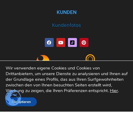
KUNDEN
Kundenfotos
F
Y
P
a
o
i
c
u
n
e
t
t
b
u
e
o
b
r
o
e
e
Wir verwenden eigene Cookies und Cookies von
k
s
Drittanbietern, um unsere Dienste zu analysieren und Ihnen auf
t
der Grundlage eines Profils, das aus Ihren Surfgewohnheiten
zwischen den von Ihnen besuchten Seiten erstellt wird,
Werbung zu zeigen, die Ihren Präferenzen entspricht.
Hier
.
Copyright© 2026 Varobath | Erledigt von:
Manager-
Akzeptieren
Community