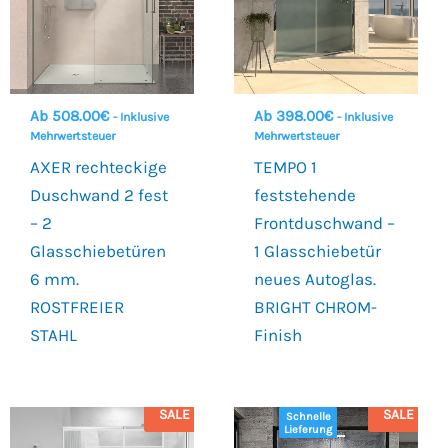
Ab
508.00
€
Ab
398.00
€
- Inklusive
- Inklusive
Mehrwertsteuer
Mehrwertsteuer
AXER rechteckige
TEMPO 1
Duschwand 2 fest
feststehende
– 2
Frontduschwand –
Glasschiebetüren
1 Glasschiebetür
6 mm.
neues Autoglas.
ROSTFREIER
BRIGHT CHROM-
STAHL
Finish
SALE
SALE
Schnelle
Lieferung