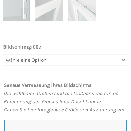
Frontduschwand
Bildschirmgröße
FLARE
1
feststehend
-1
Genaue Vermessung Ihres Bildschirms
Schiebetür.
Die wählbaren Größen sind die Maßbereiche für die
Kein
Berechnung des Preises Ihrer Duschkabine.
niedrigeres
Geben Sie hier Ihre genaue Größe und Ausführung ein:
Profil.
Mit
Anti-