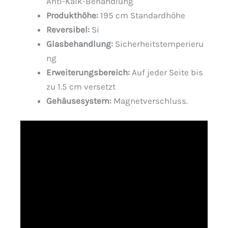
Anti-Kalk-Behandlung
Produkthöhe:
195 cm Standardhöhe
Reversibel:
Si
Glasbehandlung:
Sicherheitstemperieru
ng
Erweiterungsbereich:
Auf jeder Seite bis
zu 1.5 cm versetzt
Gehäusesystem:
Magnetverschluss.