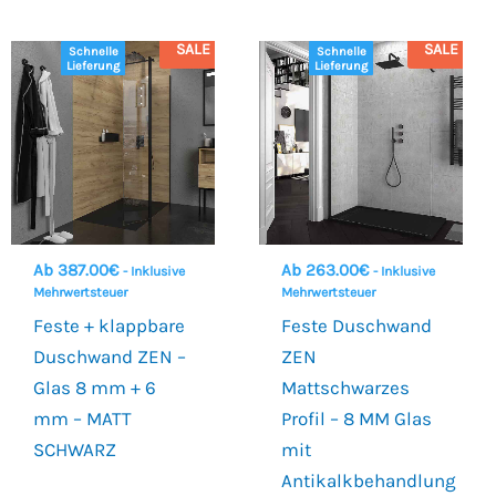
SALE
SALE
Schnelle
Schnelle
Lieferung
Lieferung
Ab
387.00
€
Ab
263.00
€
- Inklusive
- Inklusive
Mehrwertsteuer
Mehrwertsteuer
Feste + klappbare
Feste Duschwand
Duschwand ZEN –
ZEN
Glas 8 mm + 6
Mattschwarzes
mm – MATT
Profil – 8 MM Glas
SCHWARZ
mit
Antikalkbehandlung