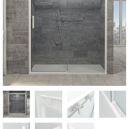
€705
€290