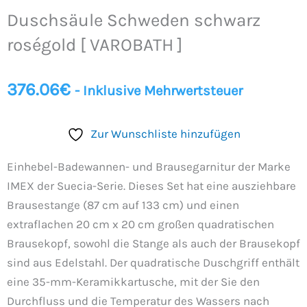
schwarz
Duschsäule Schweden schwarz
roségold
[
roségold [ VAROBATH ]
VAROBATH
]
376.06
€
- Inklusive Mehrwertsteuer
Menge
Zur Wunschliste hinzufügen
Einhebel-Badewannen- und Brausegarnitur der Marke
IMEX der Suecia-Serie. Dieses Set hat eine ausziehbare
Brausestange (87 cm auf 133 cm) und einen
extraflachen 20 cm x 20 cm großen quadratischen
Brausekopf, sowohl die Stange als auch der Brausekopf
sind aus Edelstahl. Der quadratische Duschgriff enthält
eine 35-mm-Keramikkartusche, mit der Sie den
Durchfluss und die Temperatur des Wassers nach