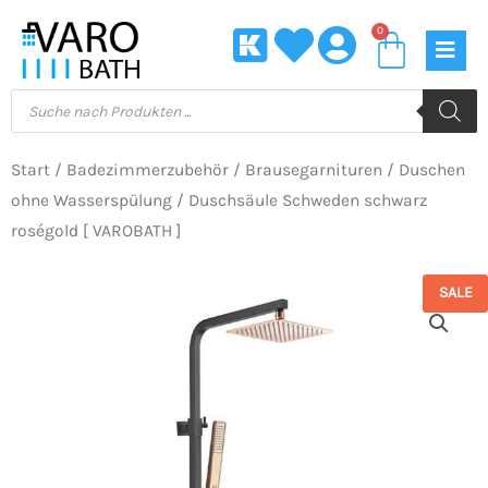
Zum
0
Waren
Inhalt
springen
Products
search
Start
/
Badezimmerzubehör
/
Brausegarnituren
/
Duschen
ohne Wasserspülung
/ Duschsäule Schweden schwarz
roségold [ VAROBATH ]
SALE