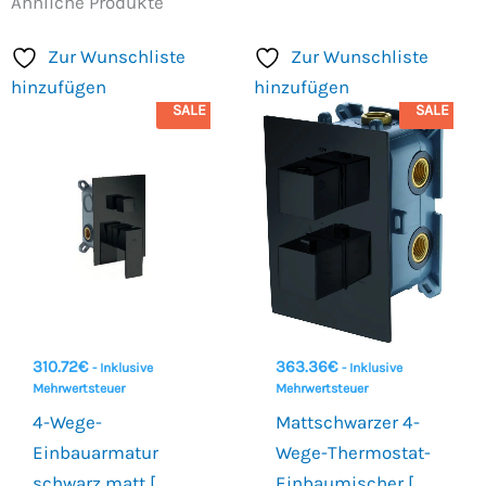
Ähnliche Produkte
Zur Wunschliste
Zur Wunschliste
hinzufügen
hinzufügen
SALE
SALE
310.72
€
363.36
€
- Inklusive
- Inklusive
Mehrwertsteuer
Mehrwertsteuer
4-Wege-
Mattschwarzer 4-
Einbauarmatur
Wege-Thermostat-
schwarz matt [
Einbaumischer [