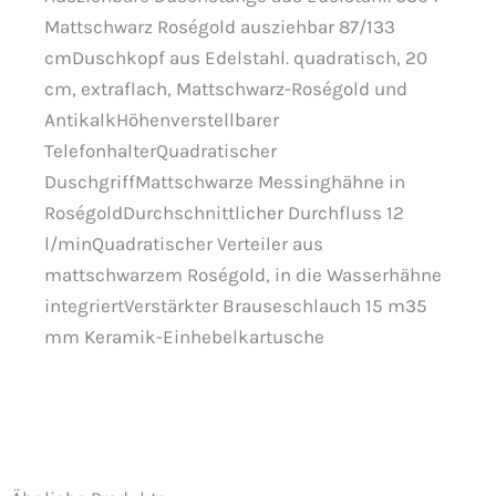
Mattschwarz Roségold ausziehbar 87/133
cmDuschkopf aus Edelstahl. quadratisch, 20
cm, extraflach, Mattschwarz-Roségold und
AntikalkHöhenverstellbarer
TelefonhalterQuadratischer
DuschgriffMattschwarze Messinghähne in
RoségoldDurchschnittlicher Durchfluss 12
l/minQuadratischer Verteiler aus
mattschwarzem Roségold, in die Wasserhähne
integriertVerstärkter Brauseschlauch 15 m35
mm Keramik-Einhebelkartusche