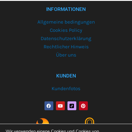
INFORMATIONEN
Allgemeine bedingungen
Cookies Policy
Datenschutzerklärung
Rechtlicher Hinweis
Über uns
KUNDEN
Kundenfotos
F
Y
P
a
o
i
c
u
n
e
t
t
b
u
e
o
b
r
o
e
e
Wir verwenden eigene Cookies und Cookies von