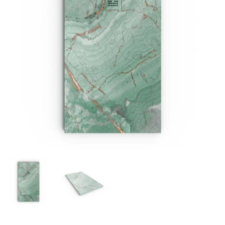
€284
€705