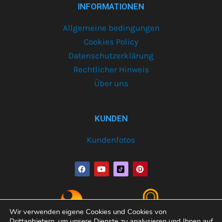
INFORMATIONEN
Allgemeine bedingungen
Cookies Policy
Datenschutzerklärung
Rechtlicher Hinweis
Über uns
KUNDEN
Kundenfotos
F
Y
P
a
o
i
c
u
n
e
t
t
b
u
e
o
b
r
o
e
e
Wir verwenden eigene Cookies und Cookies von
k
s
Drittanbietern, um unsere Dienste zu analysieren und Ihnen auf