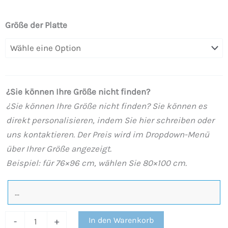
Duschwanne
Größe der Platte
aus
Harz
mit
Schieferstruktur.
¿Sie können Ihre Größe nicht finden?
Effekt
¿Sie können Ihre Größe nicht finden? Sie können es
in
direkt personalisieren, indem Sie hier schreiben oder
Marble
uns kontaktieren. Der Preis wird im Dropdown-Menü
Forest
über Ihrer Größe angezeigt.
Kupfer
Beispiel: für 76×96 cm, wählen Sie 80×100 cm.
und
anderen
Oberflächen
–
In den Warenkorb
-
+
moderne