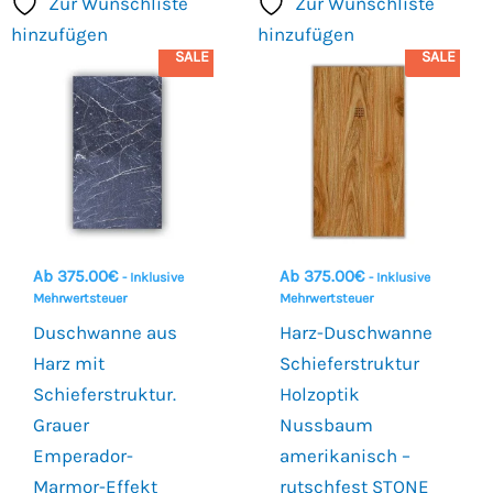
Zur Wunschliste
Zur Wunschliste
hinzufügen
hinzufügen
SALE
SALE
Ab
375.00
€
Ab
375.00
€
- Inklusive
- Inklusive
Mehrwertsteuer
Mehrwertsteuer
Duschwanne aus
Harz-Duschwanne
Harz mit
Schieferstruktur
Schieferstruktur.
Holzoptik
Grauer
Nussbaum
Emperador-
amerikanisch –
Marmor-Effekt
rutschfest STONE