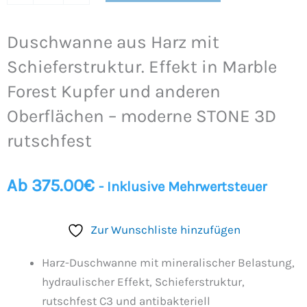
STONE
3D
Duschwanne aus Harz mit
rutschfest
Schieferstruktur. Effekt in Marble
Menge
Forest Kupfer und anderen
Oberflächen – moderne STONE 3D
rutschfest
Ab
375.00
€
- Inklusive Mehrwertsteuer
Zur Wunschliste hinzufügen
Harz-Duschwanne mit mineralischer Belastung,
hydraulischer Effekt, Schieferstruktur,
rutschfest C3 und antibakteriell