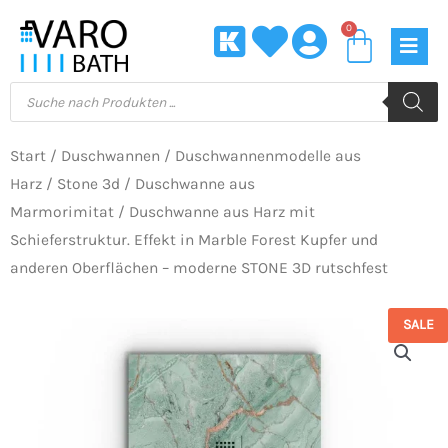
Zum
0
Waren
Inhalt
springen
Products
search
Start
/
Duschwannen
/
Duschwannenmodelle aus
Harz
/
Stone 3d
/
Duschwanne aus
Marmorimitat
/ Duschwanne aus Harz mit
Schieferstruktur. Effekt in Marble Forest Kupfer und
anderen Oberflächen – moderne STONE 3D rutschfest
SALE