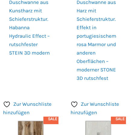
Duschwanne aus
Duschwanne aus
Kunstharz mit
Harz mit
Schieferstruktur.
Schieferstruktur.
Habanna
Effekt in
Hydraulic Effect –
portugiesischem
rutschfester
rosa Marmor und
STEIN 3D modern
anderen
Oberflächen –
moderner STONE
3D rutschfest
Zur Wunschliste
Zur Wunschliste
hinzufügen
hinzufügen
SALE
SALE