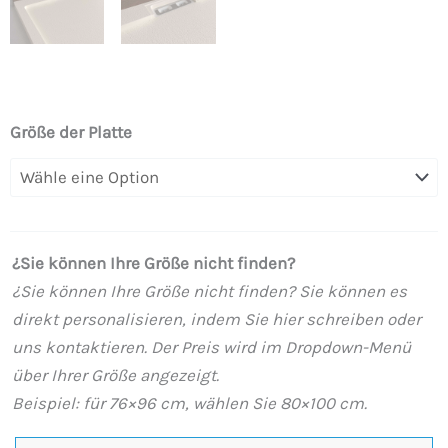
STYLE
Größe der Platte
Duschwanne
aus
Kunstharz
–
¿Sie können Ihre Größe nicht finden?
cremeweiße
¿Sie können Ihre Größe nicht finden? Sie können es
Farbe
direkt personalisieren, indem Sie hier schreiben oder
RAL-
uns kontaktieren. Der Preis wird im Dropdown-Menü
9001
über Ihrer Größe angezeigt.
und
Beispiel: für 76×96 cm, wählen Sie 80×100 cm.
andere
–