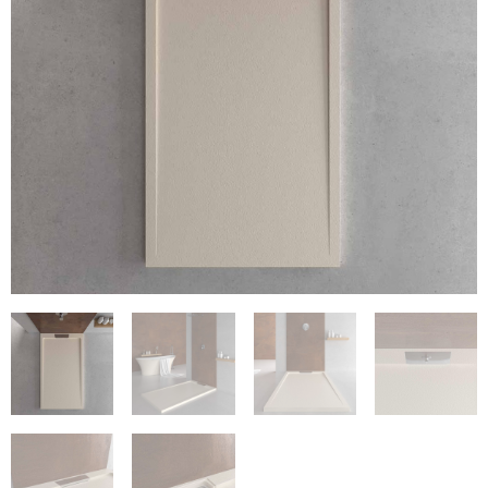
€189.72
€234