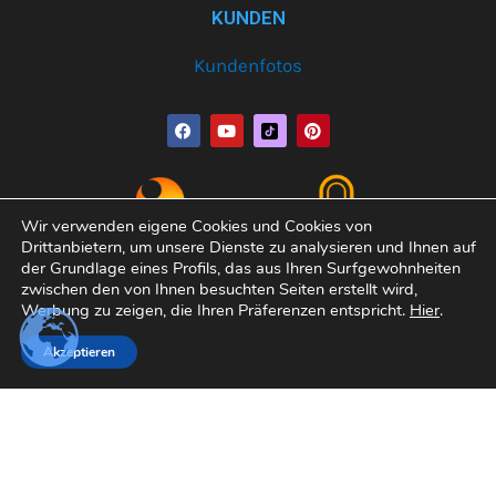
KUNDEN
Kundenfotos
F
Y
P
a
o
i
c
u
n
e
t
t
b
u
e
o
b
r
o
e
e
Wir verwenden eigene Cookies und Cookies von
k
s
Drittanbietern, um unsere Dienste zu analysieren und Ihnen auf
t
der Grundlage eines Profils, das aus Ihren Surfgewohnheiten
zwischen den von Ihnen besuchten Seiten erstellt wird,
Werbung zu zeigen, die Ihren Präferenzen entspricht.
Hier
.
Copyright© 2026 Varobath | Erledigt von:
Manager-
Akzeptieren
Community