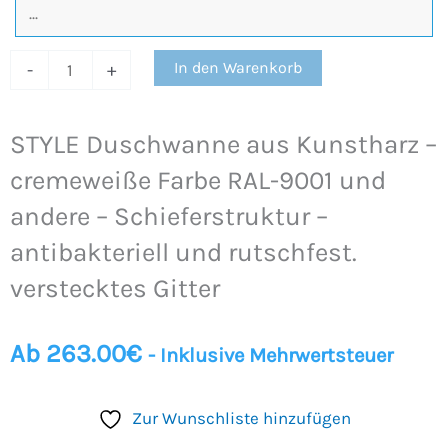
Schieferstruktur
–
In den Warenkorb
-
+
antibakteriell
und
rutschfest.
STYLE Duschwanne aus Kunstharz –
verstecktes
cremeweiße Farbe RAL-9001 und
Gitter
andere – Schieferstruktur –
Menge
antibakteriell und rutschfest.
verstecktes Gitter
Ab
263.00
€
- Inklusive Mehrwertsteuer
Zur Wunschliste hinzufügen