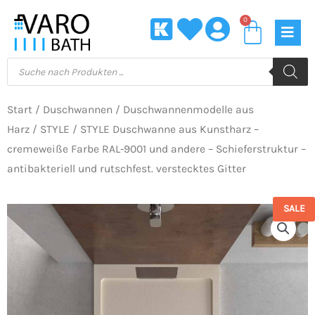
Zum
0
Waren
Inhalt
springen
Products
search
Start
/
Duschwannen
/
Duschwannenmodelle aus
Harz
/
STYLE
/ STYLE Duschwanne aus Kunstharz –
cremeweiße Farbe RAL-9001 und andere – Schieferstruktur –
antibakteriell und rutschfest. verstecktes Gitter
SALE