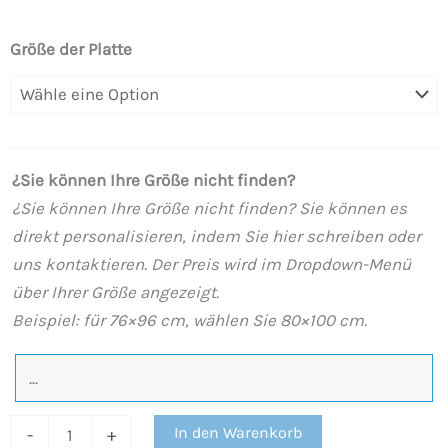
Duschwanne
Größe der Platte
aus
Harz
mit
Schieferstruktur.
¿Sie können Ihre Größe nicht finden?
Celle
¿Sie können Ihre Größe nicht finden? Sie können es
Marmor-
direkt personalisieren, indem Sie hier schreiben oder
Effekt
uns kontaktieren. Der Preis wird im Dropdown-Menü
-
über Ihrer Größe angezeigt.
modern
Beispiel: für 76×96 cm, wählen Sie 80×100 cm.
STONE
3D
rutschfest
Menge
In den Warenkorb
-
+