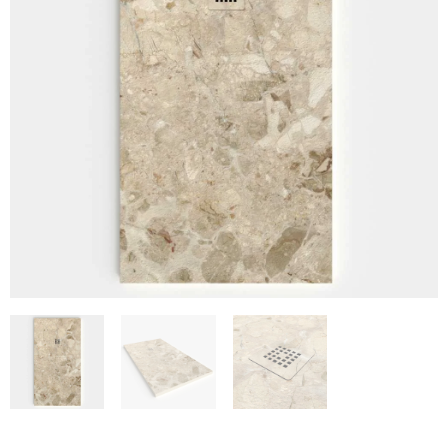
€537
€110.47