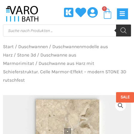
Zum
0
Waren
Inhalt
springen
Products
search
Start
/
Duschwannen
/
Duschwannenmodelle aus
Harz
/
Stone 3d
/
Duschwanne aus
Marmorimitat
/ Duschwanne aus Harz mit
Schieferstruktur. Celle Marmor-Effekt – modern STONE 3D
rutschfest
SALE