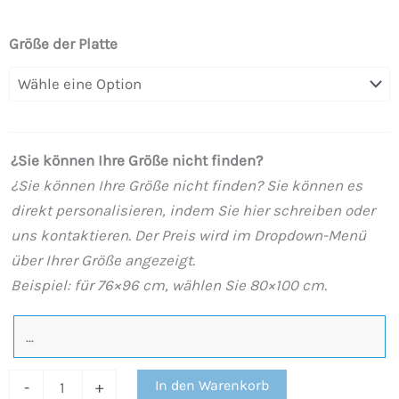
Duschwanne
Größe der Platte
aus
Harz
mit
Schieferstruktur.
¿Sie können Ihre Größe nicht finden?
Omaza
¿Sie können Ihre Größe nicht finden? Sie können es
Marmor-
direkt personalisieren, indem Sie hier schreiben oder
Effekt
uns kontaktieren. Der Preis wird im Dropdown-Menü
-
über Ihrer Größe angezeigt.
modern
Beispiel: für 76×96 cm, wählen Sie 80×100 cm.
STONE
3D
rutschfest
Menge
In den Warenkorb
-
+