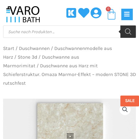
Zum
0
Waren
Inhalt
springen
Products
search
Start
/
Duschwannen
/
Duschwannenmodelle aus
Harz
/
Stone 3d
/
Duschwanne aus
Marmorimitat
/ Duschwanne aus Harz mit
Schieferstruktur. Omaza Marmor-Effekt – modern STONE 3D
rutschfest
SALE