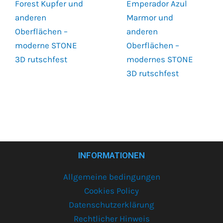
Forest Kupfer und
Emperador Azul
anderen
Marmor und
Oberflächen –
anderen
moderne STONE
Oberflächen –
3D rutschfest
modernes STONE
3D rutschfest
INFORMATIONEN
Allgemeine bedingungen
Cookies Policy
Datenschutzerklärung
Rechtlicher Hinweis