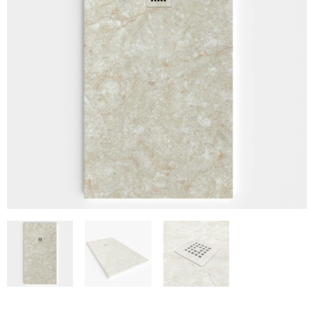
€266
€616