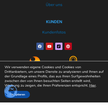
Über uns
KUNDEN
Kundenfotos
F
Y
P
a
o
i
c
u
n
e
t
t
b
u
e
o
b
r
o
e
e
Wir verwenden eigene Cookies und Cookies von
k
s
Drittanbietern, um unsere Dienste zu analysieren und Ihnen auf
t
der Grundlage eines Profils, das aus Ihren Surfgewohnheiten
zwischen den von Ihnen besuchten Seiten erstellt wird,
Werbung zu zeigen, die Ihren Präferenzen entspricht.
Hier
.
Copyright© 2026 Varobath | Erledigt von:
Manager-
Akzeptieren
Community