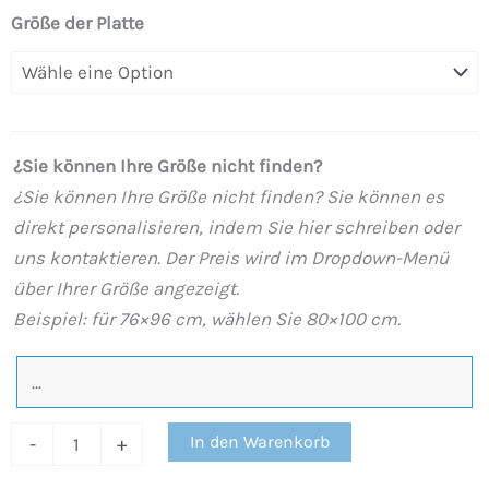
Duschwanne
Größe der Platte
in
Zementoptik
Linos
und
¿Sie können Ihre Größe nicht finden?
andere
¿Sie können Ihre Größe nicht finden? Sie können es
Farben
direkt personalisieren, indem Sie hier schreiben oder
–
uns kontaktieren. Der Preis wird im Dropdown-Menü
rutschfestes
über Ihrer Größe angezeigt.
modernes
Beispiel: für 76×96 cm, wählen Sie 80×100 cm.
STONE
3D
Menge
In den Warenkorb
-
+