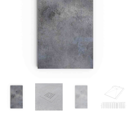
€284.1
€109.26