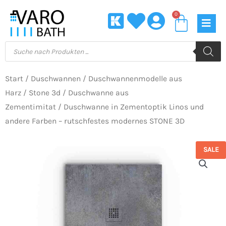
Zum
0
Waren
Inhalt
springen
Products
search
Start
/
Duschwannen
/
Duschwannenmodelle aus
Harz
/
Stone 3d
/
Duschwanne aus
Zementimitat
/ Duschwanne in Zementoptik Linos und
andere Farben – rutschfestes modernes STONE 3D
SALE