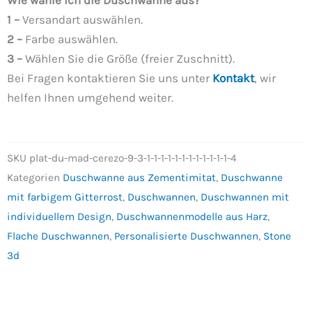
Wie wähle ich die Duschwanne aus?
1 –
Versandart auswählen.
2 –
Farbe auswählen.
3 –
Wählen Sie die Größe (freier Zuschnitt).
Bei Fragen kontaktieren Sie uns unter
Kontakt
, wir
helfen Ihnen umgehend weiter.
SKU
plat-du-mad-cerezo-9-3-1-1-1-1-1-1-1-1-1-1-1-1-4
Kategorien
Duschwanne aus Zementimitat
,
Duschwanne
mit farbigem Gitterrost
,
Duschwannen
,
Duschwannen mit
individuellem Design
,
Duschwannenmodelle aus Harz
,
Flache Duschwannen
,
Personalisierte Duschwannen
,
Stone
3d