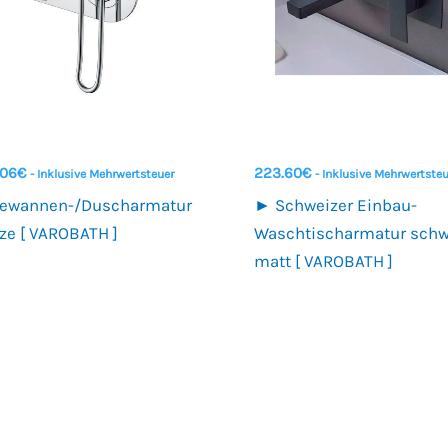
.06
€
223.60
€
- Inklusive Mehrwertsteuer
- Inklusive Mehrwertste
ewannen-/Duscharmatur
► Schweizer Einbau-
ize [ VAROBATH ]
Waschtischarmatur schw
matt [ VAROBATH ]