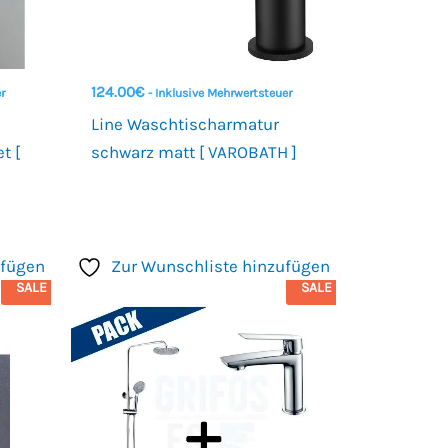
124.00
€
r
- Inklusive Mehrwertsteuer
Line Waschtischarmatur
t [
schwarz matt [ VAROBATH ]
ufügen
Zur Wunschliste hinzufügen
SALE
SALE