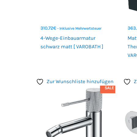
310.72
€
363
- Inklusive Mehrwertsteuer
4-Wege-Einbauarmatur
Mat
schwarz matt [ VAROBATH ]
The
VAR
Zur Wunschliste hinzufügen
Z
SALE