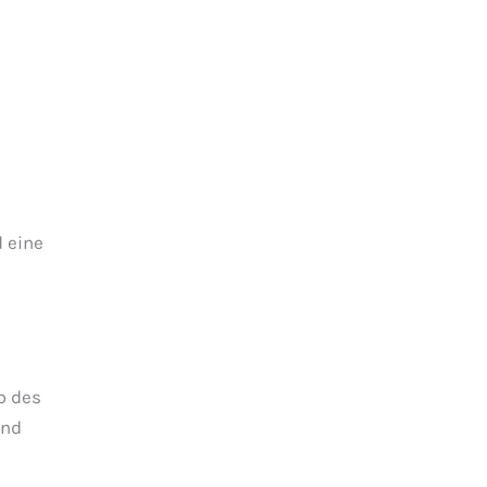
VAROBATH
]
Menge
 eine
b des
end