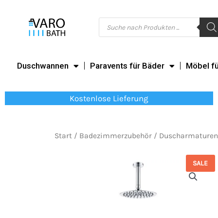
Zum
Inhalt
Products
search
springen
Duschwannen
Paravents für Bäder
Möbel f
Kostenlose Lieferung
Start
/
Badezimmerzubehör
/
Duscharmaturen
SALE