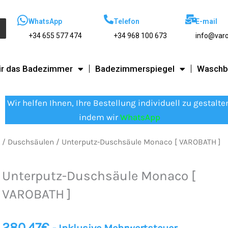
WhatsApp
Telefon
E-mail
+34 655 577 474
+34 968 100 673
info@var
ür das Badezimmer
Badezimmerspiegel
Waschb
Wir helfen Ihnen, Ihre Bestellung individuell zu gestalte
indem wir
WhatsApp
/
Duschsäulen
/ Unterputz-Duschsäule Monaco [ VAROBATH ]
Unterputz-Duschsäule Monaco [
VAROBATH ]
280.47
€