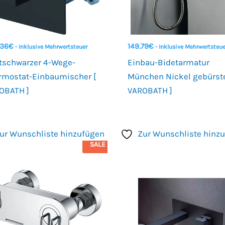
.36
€
149.79
€
- Inklusive Mehrwertsteuer
- Inklusive Mehrwertsteue
tschwarzer 4-Wege-
Einbau-Bidetarmatur
rmostat-Einbaumischer [
München Nickel gebürste
OBATH ]
VAROBATH ]
ur Wunschliste hinzufügen
Zur Wunschliste hinz
SALE