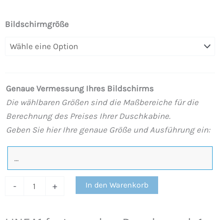
LINEA1
Bildschirmgröße
feste
vordere
Duschwand
-1
Genaue Vermessung Ihres Bildschirms
Schiebetür.
Die wählbaren Größen sind die Maßbereiche für die
Kein
Berechnung des Preises Ihrer Duschkabine.
niedrigeres
Geben Sie hier Ihre genaue Größe und Ausführung ein:
Profil.
Ausführung
in
PATINAGRÜN
In den Warenkorb
-
+
Menge