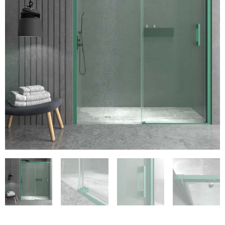
€119.54
€118.33