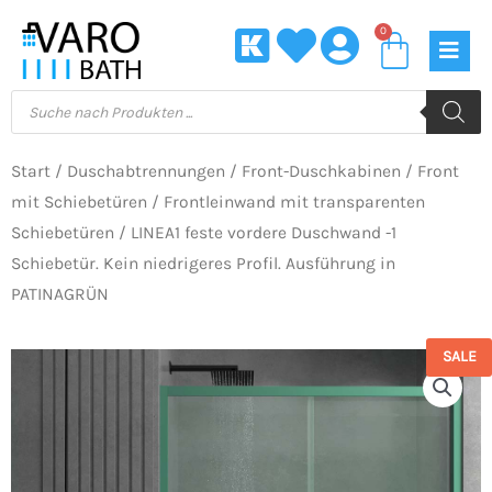
Zum
0
Waren
Inhalt
springen
Products
search
Start
/
Duschabtrennungen
/
Front-Duschkabinen
/
Front
mit Schiebetüren
/
Frontleinwand mit transparenten
Schiebetüren
/ LINEA1 feste vordere Duschwand -1
Schiebetür. Kein niedrigeres Profil. Ausführung in
PATINAGRÜN
SALE