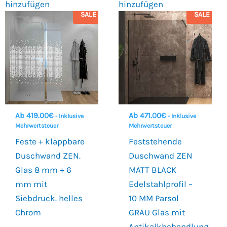
hinzufügen
hinzufügen
SALE
SALE
Ab
419.00
€
Ab
471.00
€
- Inklusive
- Inklusive
Mehrwertsteuer
Mehrwertsteuer
Feste + klappbare
Feststehende
Duschwand ZEN.
Duschwand ZEN
Glas 8 mm + 6
MATT BLACK
mm mit
Edelstahlprofil –
Siebdruck. helles
10 MM Parsol
Chrom
GRAU Glas mit
Antikalkbehandlung