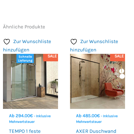
Ähnliche Produkte
Zur Wunschliste
Zur Wunschliste
hinzufügen
hinzufügen
SALE
SALE
Schnelle
Lieferung
Ab
294.00
€
Ab
485.00
€
- Inklusive
- Inklusive
Mehrwertsteuer
Mehrwertsteuer
TEMPO 1 feste
AXER Duschwand