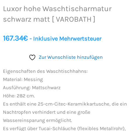
Waschtischarmatur
Luxor hohe Waschtischarmatur
schwarz
matt
schwarz matt [ VAROBATH ]
[
VAROBATH
167.34
€
- Inklusive Mehrwertsteuer
]
Menge
Zur Wunschliste hinzufügen
Eigenschaften des Waschtischhahns:
Material: Messing
Ausführung: Mattschwarz
Höhe: 282 cm.
Es enthält eine 25-cm-Citec-Keramikkartusche, die ein
Nachtropfen verhindert und eine große
Wassereinsparung ermöglicht.
Es verfügt über Tucai-Schläuche (flexibles Metallrohr),