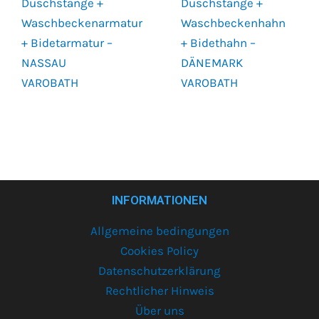
Duschstange +
Duschstange +
Waschbeckenarmatur
Waschbeckenhahn
+ Bidetarmatur –
+ Bidethahn –
NASSAU
DÄNEMARK
VAROBATH
VAROBATH
INFORMATIONEN
Allgemeine bedingungen
Cookies Policy
Datenschutzerklärung
Rechtlicher Hinweis
Über uns