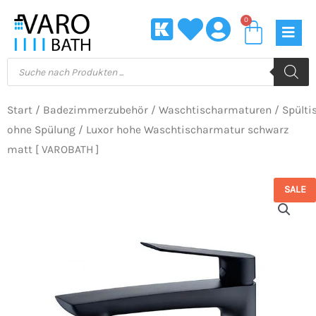
Zum
0
Waren
Inhalt
springen
Products
search
Start
/
Badezimmerzubehör
/
Waschtischarmaturen
/
Spülti
ohne Spülung
/ Luxor hohe Waschtischarmatur schwarz
matt [ VAROBATH ]
SALE