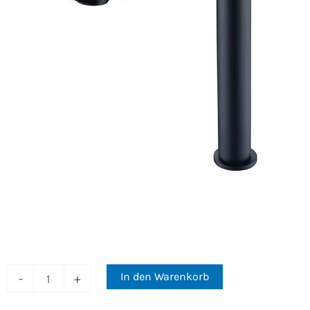
Luxor
€250
€
In den Warenkorb
-
+
hohe