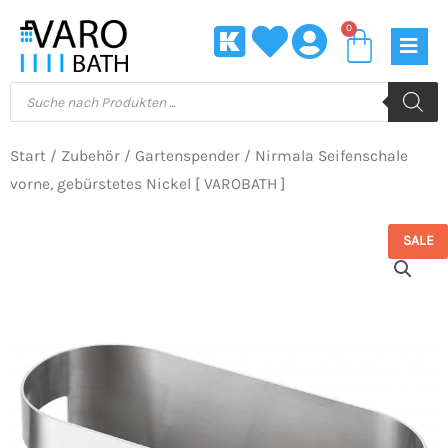
Zum
0
Waren
Inhalt
springen
Products
search
Start
/
Zubehör
/
Gartenspender
/ Nirmala Seifenschale
vorne, gebürstetes Nickel [ VAROBATH ]
SALE