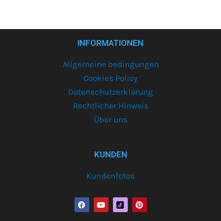
INFORMATIONEN
Allgemeine bedingungen
Cookies Policy
Datenschutzerklärung
Rechtlicher Hinweis
Über uns
KUNDEN
Kundenfotos
F
Y
P
a
o
i
c
u
n