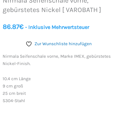
Nirmala Seifenschale vorne,
gebürstetes
Nickel
gebürstetes Nickel [ VAROBATH ]
[
VAROBATH
86.87
€
- Inklusive Mehrwertsteuer
]
Menge
Zur Wunschliste hinzufügen
Nirmala Seifenschale vorne, Marke IMEX, gebürstetes
Nickel-Finish.
10.4 cm Länge
9 cm groß
25 cm breit
S304-Stahl