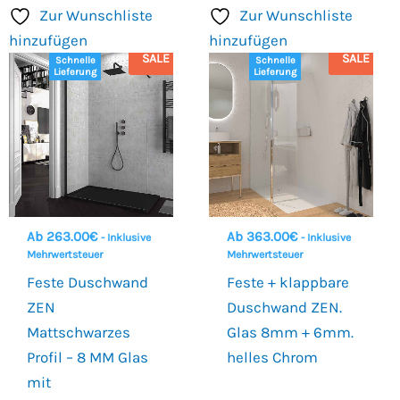
Zur Wunschliste
Zur Wunschliste
hinzufügen
hinzufügen
SALE
SALE
Schnelle
Schnelle
Lieferung
Lieferung
Ab
263.00
€
Ab
363.00
€
- Inklusive
- Inklusive
Mehrwertsteuer
Mehrwertsteuer
Feste Duschwand
Feste + klappbare
ZEN
Duschwand ZEN.
Mattschwarzes
Glas 8mm + 6mm.
Profil – 8 MM Glas
helles Chrom
mit