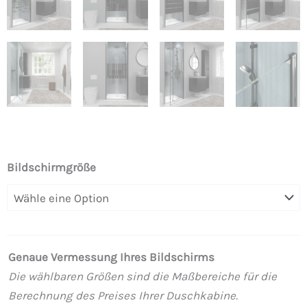
Frontal-
Bildschirmgröße
Duschwand
OPEN
1
Tür
Genaue Vermessung Ihres Bildschirms
SIEBDRUCK,
Die wählbaren Größen sind die Maßbereiche für die
Maßanfertigung,
Berechnung des Preises Ihrer Duschkabine.
Ausführung