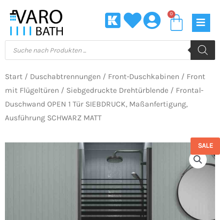
Zum
0
Waren
Inhalt
springen
Products
search
Start
/
Duschabtrennungen
/
Front-Duschkabinen
/
Front
mit Flügeltüren
/
Siebgedruckte Drehtürblende
/ Frontal-
Duschwand OPEN 1 Tür SIEBDRUCK, Maßanfertigung,
Ausführung SCHWARZ MATT
SALE