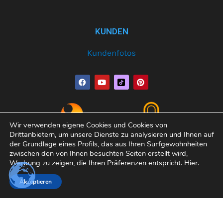
KUNDEN
Kundenfotos
F
Y
P
a
o
i
c
u
n
e
t
t
b
u
e
o
b
r
o
e
e
Wir verwenden eigene Cookies und Cookies von
k
s
Drittanbietern, um unsere Dienste zu analysieren und Ihnen auf
t
der Grundlage eines Profils, das aus Ihren Surfgewohnheiten
zwischen den von Ihnen besuchten Seiten erstellt wird,
Werbung zu zeigen, die Ihren Präferenzen entspricht.
Hier
.
Copyright© 2026 Varobath | Erledigt von:
Manager-
Akzeptieren
Community