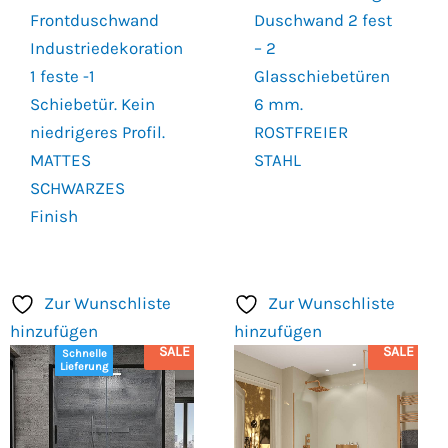
Frontduschwand
Duschwand 2 fest
Industriedekoration
– 2
1 feste -1
Glasschiebetüren
Schiebetür. Kein
6 mm.
niedrigeres Profil.
ROSTFREIER
MATTES
STAHL
SCHWARZES
Finish
Zur Wunschliste
Zur Wunschliste
hinzufügen
hinzufügen
SALE
SALE
Schnelle
Lieferung