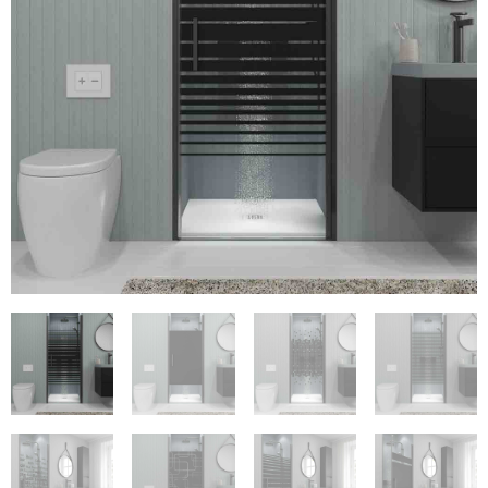
€184
€452