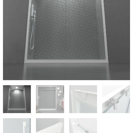
€284
€290