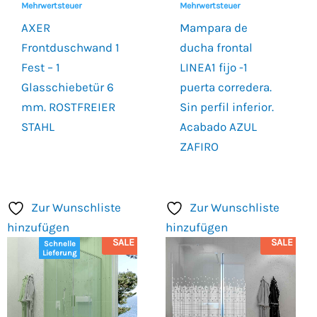
Mehrwertsteuer
Mehrwertsteuer
AXER
Mampara de
Frontduschwand 1
ducha frontal
Fest – 1
LINEA1 fijo -1
Glasschiebetür 6
puerta corredera.
mm. ROSTFREIER
Sin perfil inferior.
STAHL
Acabado AZUL
ZAFIRO
Zur Wunschliste
Zur Wunschliste
hinzufügen
hinzufügen
SALE
SALE
Schnelle
Lieferung