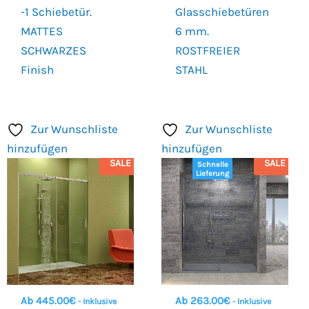
-1 Schiebetür.
Glasschiebetüren
MATTES
6 mm.
SCHWARZES
ROSTFREIER
Finish
STAHL
Zur Wunschliste
Zur Wunschliste
hinzufügen
hinzufügen
SALE
SALE
Schnelle
Lieferung
Ab
445.00
€
Ab
263.00
€
- Inklusive
- Inklusive