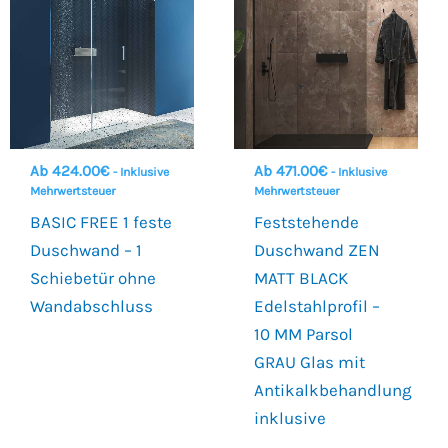
Ab
424.00
€
Ab
471.00
€
- Inklusive
- Inklusive
Mehrwertsteuer
Mehrwertsteuer
BASIC FREE 1 feste
Feststehende
Duschwand – 1
Duschwand ZEN
Schiebetür ohne
MATT BLACK
Wandabschluss
Edelstahlprofil –
10 MM Parsol
GRAU Glas mit
Antikalkbehandlung
inklusive