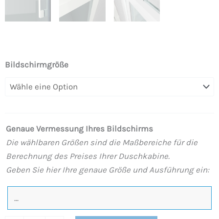
RAHMEN
Bildschirmgröße
1
feste
vordere
Duschwand
Genaue Vermessung Ihres Bildschirms
-
Die wählbaren Größen sind die Maßbereiche für die
1
Berechnung des Preises Ihrer Duschkabine.
transparente
Geben Sie hier Ihre genaue Größe und Ausführung ein:
Glasschiebetür.
MATTWEISS-
Finish
Menge