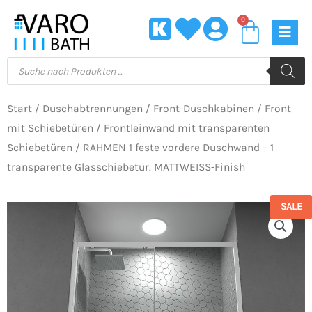
Zum
0
Waren
Inhalt
springen
Products
search
Start
/
Duschabtrennungen
/
Front-Duschkabinen
/
Front
mit Schiebetüren
/
Frontleinwand mit transparenten
Schiebetüren
/ RAHMEN 1 feste vordere Duschwand – 1
transparente Glasschiebetür. MATTWEISS-Finish
SALE