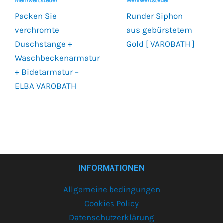
Mehrwertsteuer
Mehrwertsteuer
Packen Sie
Runder Siphon
verchromte
aus gebürstetem
Duschstange +
Gold [ VAROBATH ]
Waschbeckenarmatur
+ Bidetarmatur –
ELBA VAROBATH
INFORMATIONEN
Allgemeine bedingungen
Cookies Policy
Datenschutzerklärung