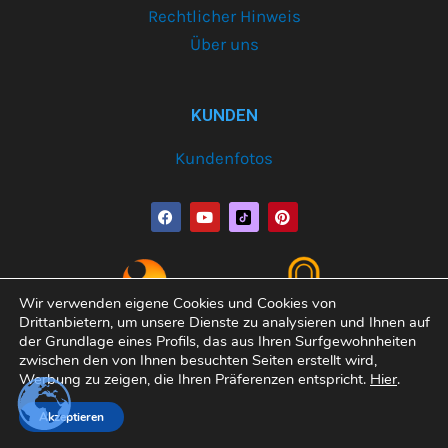
Rechtlicher Hinweis
Über uns
KUNDEN
Kundenfotos
F
Y
P
a
o
i
c
u
n
e
t
t
b
u
e
o
b
r
o
e
e
Wir verwenden eigene Cookies und Cookies von
k
s
Drittanbietern, um unsere Dienste zu analysieren und Ihnen auf
t
der Grundlage eines Profils, das aus Ihren Surfgewohnheiten
zwischen den von Ihnen besuchten Seiten erstellt wird,
Werbung zu zeigen, die Ihren Präferenzen entspricht.
Hier
.
Copyright© 2026 Varobath | Erledigt von:
Manager-
Akzeptieren
Community