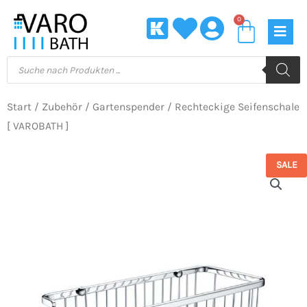
Zum
0
Waren
Inhalt
springen
Products
search
Start
/
Zubehör
/
Gartenspender
/ Rechteckige Seifenschale
[ VAROBATH ]
SALE