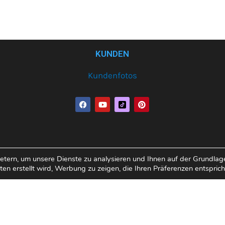
KUNDEN
Kundenfotos
F
Y
P
a
o
i
c
u
n
e
t
t
b
u
e
o
b
r
o
e
e
k
s
ern, um unsere Dienste zu analysieren und Ihnen auf der Grundlage 
t
opyright© 2026 Varobath | Erledigt von:
Manager-Communi
n erstellt wird, Werbung zu zeigen, die Ihren Präferenzen entsprich