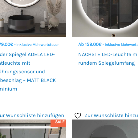
79.00
€
Ab
159.00
€
- Inklusive Mehrwertsteuer
- Inklusive Mehrwert
der Spiegel ADELA LED-
NÄCHSTE LED-Leuchte m
ntleuchte mit
rundem Spiegelumfang
ührungssensor und
ibeschlag – MATT BLACK
minium
ur Wunschliste hinzufügen
Zur Wunschliste hinz
SALE