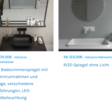
74.00
€
Ab
123.00
€
- Inklusive
- Inklusive Mehrwert
ertsteuer
RIZO Spiegel ohne Licht
 Badezimmerspiegel mit
miniumrahmen und
age, verschiedene
führungen, LED-
ntbeleuchtung