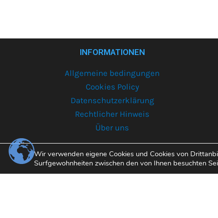
INFORMATIONEN
Allgemeine bedingungen
Cookies Policy
Datenschutzerklärung
Rechtlicher Hinweis
Über uns
Wir verwenden eigene Cookies und Cookies von Drittanbiet
C
Surfgewohnheiten zwischen den von Ihnen besuchten Seite