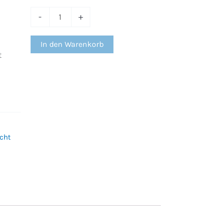
LED-
Licht
-
+
Menge
In den Warenkorb
t
cht