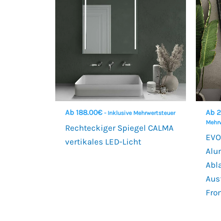
Ab
188.00
€
Ab
2
- Inklusive Mehrwertsteuer
Mehrw
Rechteckiger Spiegel CALMA
EVO
vertikales LED-Licht
Alu
Abl
Aus
Fro