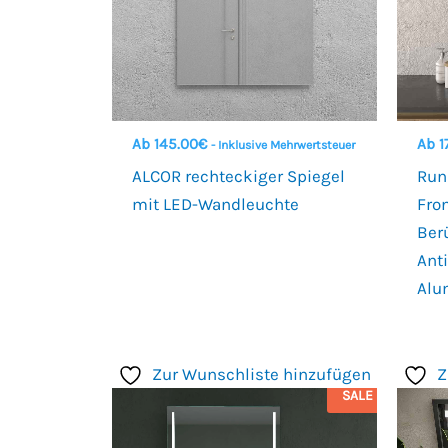
Ab
145.00
€
Ab
1
- Inklusive Mehrwertsteuer
ALCOR rechteckiger Spiegel
Run
mit LED-Wandleuchte
Fro
Ber
Ant
Alu
Zur Wunschliste hinzufügen
Z
SALE