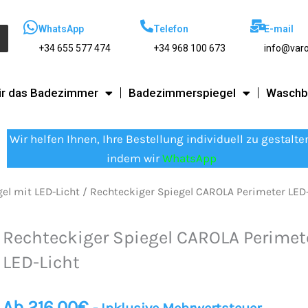
WhatsApp
Telefon
E-mail
+34 655 577 474
+34 968 100 673
info@var
ür das Badezimmer
Badezimmerspiegel
Waschb
Wir helfen Ihnen, Ihre Bestellung individuell zu gestalte
indem wir
WhatsApp
l mit LED-Licht
/ Rechteckiger Spiegel CAROLA Perimeter LED-
Rechteckiger Spiegel CAROLA Perimet
LED-Licht
Ab
216.00
€