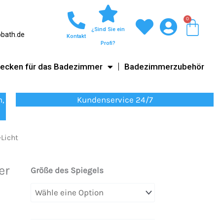
0
War
¿Sind Sie ein
obath.de
Kontakt
Profi?
ecken für das Badezimmer
Badezimmerzubehör
n,
Kundenservice 24/7
Licht
er
Rechteckiger
Größe des Spiegels
Spiegel
CAROLA
Perimeter