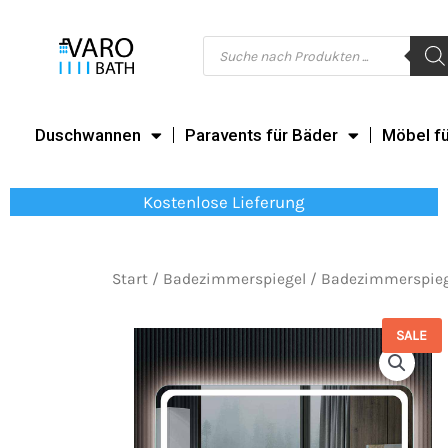
Zum
Inhalt
Products
search
springen
Duschwannen
Paravents für Bäder
Möbel f
Kostenlose Lieferung
Start
/
Badezimmerspiegel
/
Badezimmerspiege
SALE