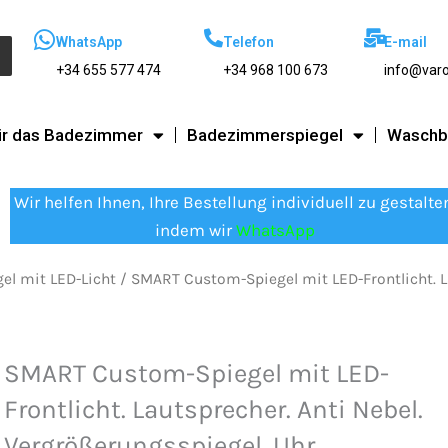
WhatsApp
Telefon
E-mail
+34 655 577 474
+34 968 100 673
info@var
ür das Badezimmer
Badezimmerspiegel
Waschb
Wir helfen Ihnen, Ihre Bestellung individuell zu gestalte
indem wir
WhatsApp
l mit LED-Licht
/ SMART Custom-Spiegel mit LED-Frontlicht. La
SMART Custom-Spiegel mit LED-
Frontlicht. Lautsprecher. Anti Nebel.
Vergrößerungsspiegel. Uhr