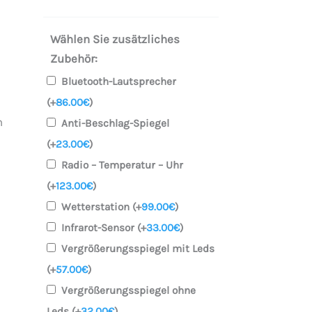
mit
LED-
Wählen Sie zusätzliches
Frontlicht.
Zubehör:
Lautsprecher.
Anti
Bluetooth-Lautsprecher
Nebel.
(+
86.00
€
)
Vergrößerungsspiegel.
n
Anti-Beschlag-Spiegel
Uhr
(+
23.00
€
)
Menge
Radio – Temperatur – Uhr
(+
123.00
€
)
Wetterstation
(+
99.00
€
)
Infrarot-Sensor
(+
33.00
€
)
Vergrößerungsspiegel mit Leds
(+
57.00
€
)
Vergrößerungsspiegel ohne
Leds
(+
32.00
€
)