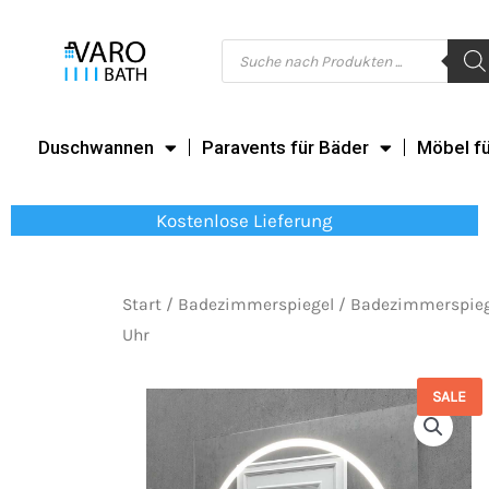
Zum
Inhalt
Products
search
springen
Duschwannen
Paravents für Bäder
Möbel f
Kostenlose Lieferung
Start
/
Badezimmerspiegel
/
Badezimmerspiege
Uhr
SALE