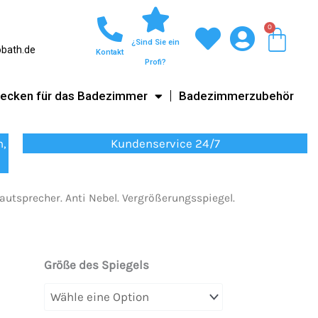
0
War
¿Sind Sie ein
obath.de
Kontakt
Profi?
ecken für das Badezimmer
Badezimmerzubehör
n,
Kundenservice 24/7
utsprecher. Anti Nebel. Vergrößerungsspiegel.
SMART
Größe des Spiegels
Custom-
Spiegel