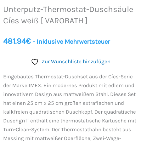
Duschsäule
Unterputz-Thermostat-Duschsäule
Cíes
weiß
Cíes weiß [ VAROBATH ]
[
VAROBATH
481.94
€
- Inklusive Mehrwertsteuer
]
Menge
Zur Wunschliste hinzufügen
Eingebautes Thermostat-Duschset aus der Cíes-Serie
der Marke IMEX. Ein modernes Produkt mit edlem und
innovativem Design aus mattweißem Stahl. Dieses Set
hat einen 25 cm x 25 cm großen extraflachen und
kalkfreien quadratischen Duschkopf. Der quadratische
Duschgriff enthält eine thermostatische Kartusche mit
Turn-Clean-System. Der Thermostathahn besteht aus
Messing mit mattweißer Oberfläche, Zwei-Wege-