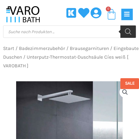
Zum
0
Waren
Inhalt
springen
Products
search
Start
/
Badezimmerzubehör
/
Brausegarnituren
/
Eingebaute
Duschen
/ Unterputz-Thermostat-Duschsäule Cíes weiß [
VAROBATH ]
SALE