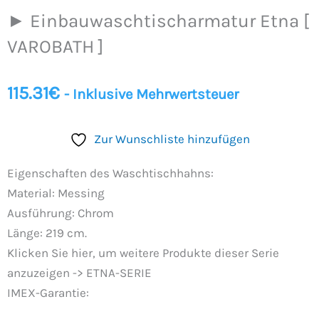
Etna
► Einbauwaschtischarmatur Etna [
[
VAROBATH
VAROBATH ]
]
Menge
115.31
€
- Inklusive Mehrwertsteuer
Zur Wunschliste hinzufügen
Eigenschaften des Waschtischhahns:
Material: Messing
Ausführung: Chrom
Länge: 219 cm.
Klicken Sie hier, um weitere Produkte dieser Serie
anzuzeigen -> ETNA-SERIE
IMEX-Garantie: