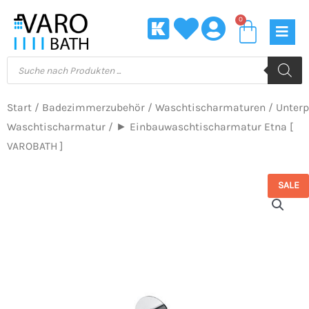
Zum
0
Waren
Inhalt
springen
Products
search
Start
/
Badezimmerzubehör
/
Waschtischarmaturen
/
Unterp
Waschtischarmatur
/ ► Einbauwaschtischarmatur Etna [
VAROBATH ]
SALE