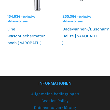
154.63
€
255.06
€
- Inklusive
- Inklusive
Mehrwertsteuer
Mehrwertsteuer
Line
Badewannen-/Duscharm
Waschtischarmatur
Belize [ VAROBATH
hoch [ VAROBATH ]
]
INFORMATIONEN
Allgemeine bedingungen
Cookies Policy
Datenschutzerklärung