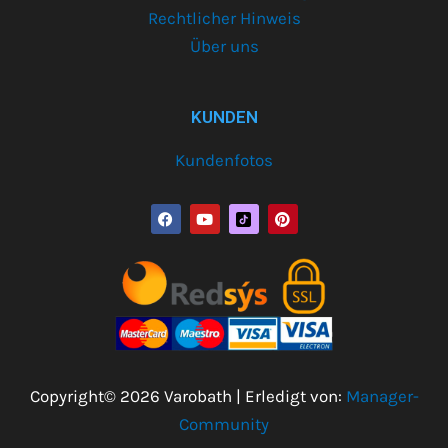
Rechtlicher Hinweis
Über uns
KUNDEN
Kundenfotos
F
Y
P
a
o
i
c
u
n
e
t
t
b
u
e
o
b
r
o
e
e
k
s
t
Copyright© 2026 Varobath | Erledigt von:
Manager-
Community