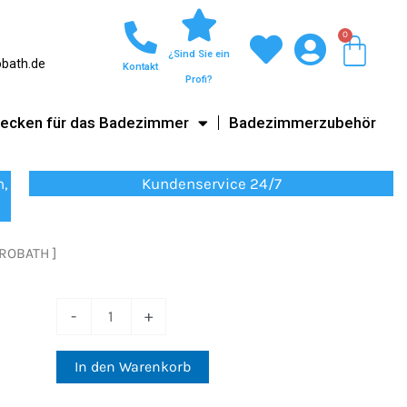
0
War
¿Sind Sie ein
obath.de
Kontakt
Profi?
ecken für das Badezimmer
Badezimmerzubehör
n,
Kundenservice 24/7
AROBATH ]
Bidetarmatur
-
+
Belgien
[
In den Warenkorb
VAROBATH