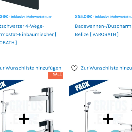
.36
€
255.06
€
- Inklusive Mehrwertsteuer
- Inklusive Mehrwertste
tschwarzer 4-Wege-
Badewannen-/Duscharm
rmostat-Einbaumischer [
Belize [ VAROBATH ]
OBATH ]
ur Wunschliste hinzufügen
Zur Wunschliste hinz
SALE