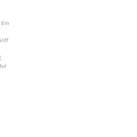
]
Menge
 Ein
riff
g
tur