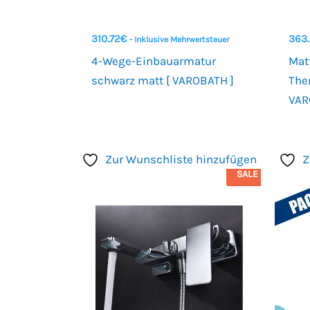
310.72
€
363
- Inklusive Mehrwertsteuer
4-Wege-Einbauarmatur
Mat
schwarz matt [ VAROBATH ]
The
VAR
Zur Wunschliste hinzufügen
Z
SALE