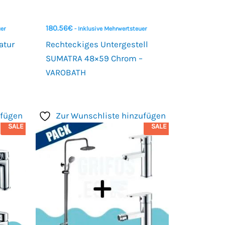
180.56
€
uer
- Inklusive Mehrwertsteuer
atur
Rechteckiges Untergestell
SUMATRA 48×59 Chrom –
VAROBATH
ufügen
Zur Wunschliste hinzufügen
SALE
SALE