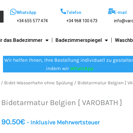
WhatsApp
Telefon
E-mail
+34 655 577 474
+34 968 100 673
info@var
ür das Badezimmer
Badezimmerspiegel
Waschb
Wir helfen Ihnen, Ihre Bestellung individuell zu gestalte
indem wir
WhatsApp
/
Bidet-Wasserhahn ohne Spülung
/ Bidetarmatur Belgien [ V
Bidetarmatur Belgien [ VAROBATH ]
90.50
€
- Inklusive Mehrwertsteuer