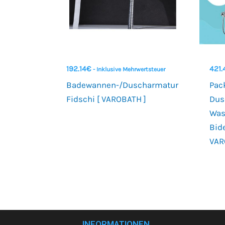
192.14
€
421.
- Inklusive Mehrwertsteuer
Badewannen-/Duscharmatur
Pac
Fidschi [ VAROBATH ]
Dus
Was
Bid
VAR
INFORMATIONEN