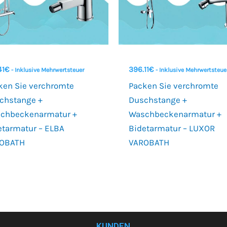
41
€
396.11
€
- Inklusive Mehrwertsteuer
- Inklusive Mehrwertsteue
ken Sie verchromte
Packen Sie verchromte
chstange +
Duschstange +
chbeckenarmatur +
Waschbeckenarmatur +
etarmatur – ELBA
Bidetarmatur – LUXOR
OBATH
VAROBATH
KUNDEN