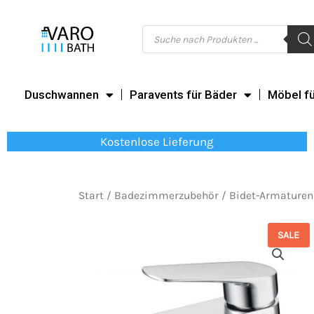
Zum
Inhalt
Products
search
springen
Duschwannen
Paravents für Bäder
Möbel f
Kostenlose Lieferung
Start
/
Badezimmerzubehör
/
Bidet-Armaturen
SALE