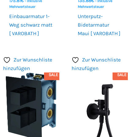
175.81
€
135.88
€
- Inklusive
- Inklusive
Mehrwertsteuer
Mehrwertsteuer
Einbauarmatur 1-
Unterputz-
Weg schwarz matt
Bidetarmatur
[ VAROBATH ]
Maui [ VAROBATH ]
Zur Wunschliste
Zur Wunschliste
hinzufügen
hinzufügen
SALE
SALE