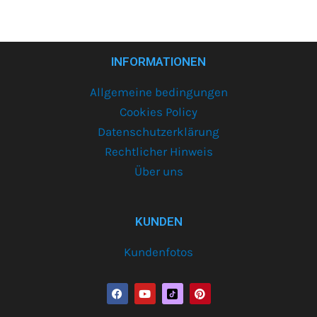
INFORMATIONEN
Allgemeine bedingungen
Cookies Policy
Datenschutzerklärung
Rechtlicher Hinweis
Über uns
KUNDEN
Kundenfotos
F
Y
P
a
o
i
c
u
n