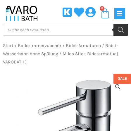
Zum
0
Waren
Inhalt
springen
Products
search
Start
/
Badezimmerzubehör
/
Bidet-Armaturen
/
Bidet-
Wasserhahn ohne Spülung
/ Milos Stick Bidetarmatur [
VAROBATH ]
SALE