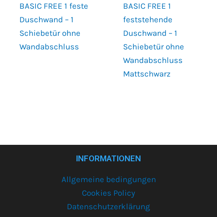
BASIC FREE 1 feste
BASIC FREE 1
Duschwand – 1
feststehende
Schiebetür ohne
Duschwand – 1
Wandabschluss
Schiebetür ohne
Wandabschluss
Mattschwarz
INFORMATIONEN
Allgemeine bedingungen
Cookies Policy
Datenschutzerklärung