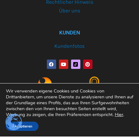
Rechtlicher Hinweis
Über uns
KUNDEN
Kundenfotos
F
Y
P
a
o
i
c
u
n
e
t
t
b
u
e
o
b
r
o
e
e
Wir verwenden eigene Cookies und Cookies von
k
s
Drittanbietern, um unsere Dienste zu analysieren und Ihnen auf
t
der Grundlage eines Profils, das aus Ihren Surfgewohnheiten
zwischen den von Ihnen besuchten Seiten erstellt wird,
Werbung zu zeigen, die Ihren Präferenzen entspricht.
Hier
.
Copyright© 2026 Varobath | Erledigt von:
Manager-
Akzeptieren
Filter
Community