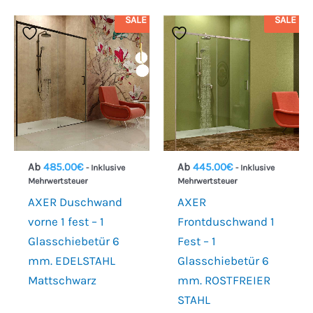
SALE
SALE
Ab
485.00
€
Ab
445.00
€
- Inklusive
- Inklusive
Mehrwertsteuer
Mehrwertsteuer
AXER Duschwand
AXER
vorne 1 fest – 1
Frontduschwand 1
Glasschiebetür 6
Fest – 1
mm. EDELSTAHL
Glasschiebetür 6
Mattschwarz
mm. ROSTFREIER
STAHL