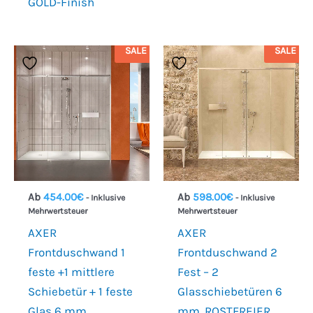
GOLD-Finish
SALE
SALE
Ab
454.00
€
Ab
598.00
€
- Inklusive
- Inklusive
Mehrwertsteuer
Mehrwertsteuer
AXER
AXER
Frontduschwand 1
Frontduschwand 2
feste +1 mittlere
Fest – 2
Schiebetür + 1 feste
Glasschiebetüren 6
Glas 6 mm.
mm. ROSTFREIER