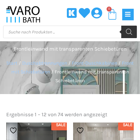
Zum
0
Waren
Inhalt
springen
Products
search
Frontleinwand mit transparenten Schiebetüren
Start
/
Duschabtrennungen
/
Front-Duschkabinen
/
Front
mit Schiebetüren
/ Frontleinwand mit transparenten
Schiebetüren
Ergebnisse 1 – 12 von 74 werden angezeigt
SALE
SALE