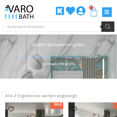
Zum
0
Waren
Inhalt
springen
Products
search
Kupfer-Badewannengitter
Start
/
Badewannenabtrennungen
/ Kupfer-
Badewannengitter
Alle 2 Ergebnisse werden angezeigt
SALE