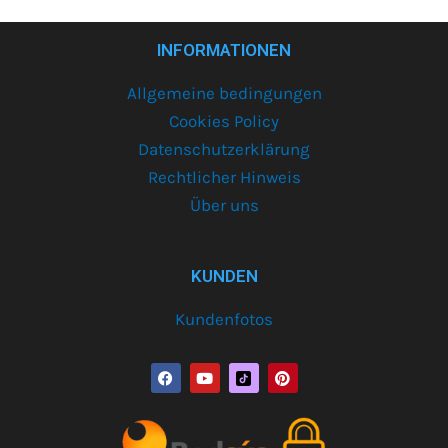
INFORMATIONEN
Allgemeine bedingungen
Cookies Policy
Datenschutzerklärung
Rechtlicher Hinweis
Über uns
KUNDEN
Kundenfotos
F
Y
P
a
o
i
c
u
n
e
t
t
b
u
e
o
b
r