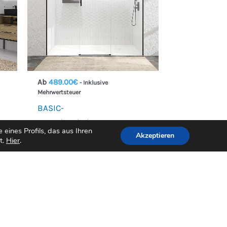
Ab
489.00
€
- Inklusive
Mehrwertsteuer
BASIC-
g
Frontduschabtrennung 2
eines Profils, das aus Ihren
Akzeptieren
in
feststehend – 1 zentrale
t.
Hier
.
Schiebetür. HELLES CHROM
Z