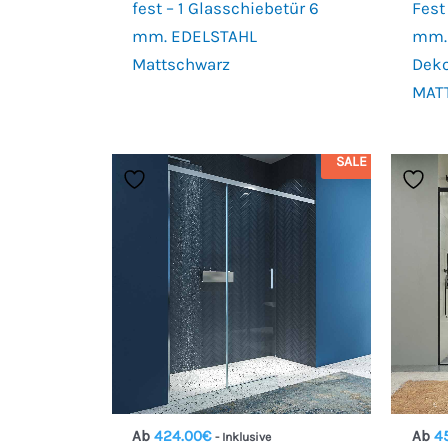
fest – 1 Glasschiebetür 6
Fest
mm. EDELSTAHL
mm. 
Mattschwarz
Deko
MAT
SALE
Ab
424.00
€
Ab
4
- Inklusive