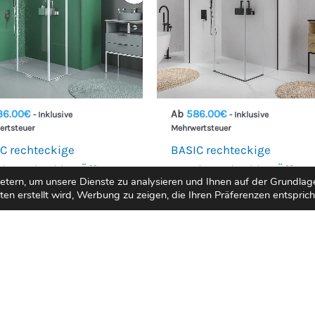
36.00
€
Ab
586.00
€
- Inklusive
- Inklusive
ertsteuer
Mehrwertsteuer
C rechteckige
BASIC rechteckige
hwand eckige Öffnung
Duschwand eckige Öffnun
ern, um unsere Dienste zu analysieren und Ihnen auf der Grundlage 
ste-2 Schiebetüren. Kein
2 feste-2 Schiebetüren. Ke
n erstellt wird, Werbung zu zeigen, die Ihren Präferenzen entsprich
igeres Profil. Mit Anti-
niedrigeres Profil. Mit Anti-
-Behandlung
Kalk-Behandlung
LCHROM-Finish
Oberfläche MATT SCHWAR