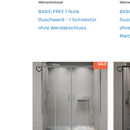
Mehrwertsteuer
Mehrw
BASIC FREE 1 feste
BASI
Duschwand – 1 Schiebetür
Dusc
ohne Wandabschluss
ohn
Matt
SALE