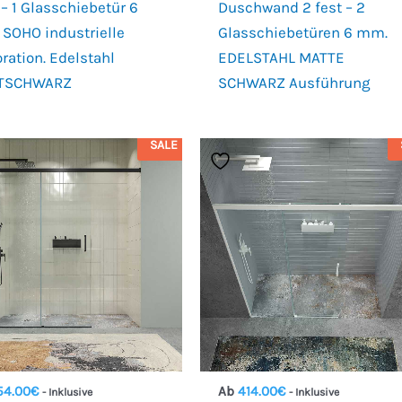
 – 1 Glasschiebetür 6
Duschwand 2 fest – 2
SOHO industrielle
Glasschiebetüren 6 mm.
ration. Edelstahl
EDELSTAHL MATTE
TSCHWARZ
SCHWARZ Ausführung
SALE
54.00
€
Ab
414.00
€
- Inklusive
- Inklusive