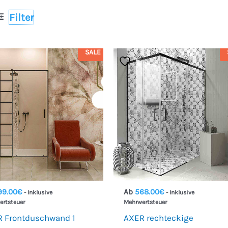
Filter
SALE
99.00
€
Ab
568.00
€
- Inklusive
- Inklusive
ertsteuer
Mehrwertsteuer
 Frontduschwand 1
AXER rechteckige