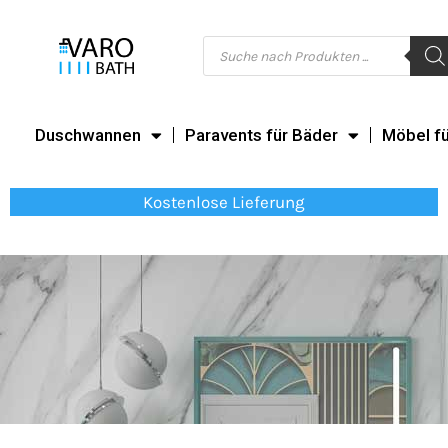
Zum
Inhalt
Products
search
springen
Duschwannen
Paravents für Bäder
Möbel f
Kostenlose Lieferung