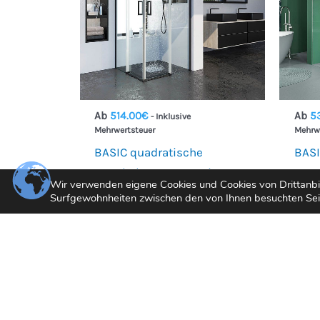
Ab
514.00
€
Ab
5
- Inklusive
Mehrwertsteuer
Mehrw
BASIC quadratische
BASI
Duschabtrennung mit
Dusc
Wir verwenden eigene Cookies und Cookies von Drittanbiet
eckiger Öffnung, 2 feste
2 fe
Surfgewohnheiten zwischen den von Ihnen besuchten Seite
Türen, 2 Schiebetüren. Kein
niedr
niedrigeres Profil. Mit Anti-
Kalk
Kalk-Behandlung
HEL
Oberfläche MATT SCHWARZ