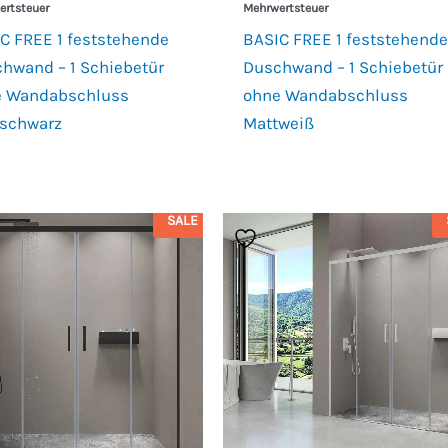
ertsteuer
Mehrwertsteuer
C FREE 1 feststehende
BASIC FREE 1 feststehende
hwand – 1 Schiebetür
Duschwand – 1 Schiebetür
e Wandabschluss
ohne Wandabschluss
schwarz
Mattweiß
SALE