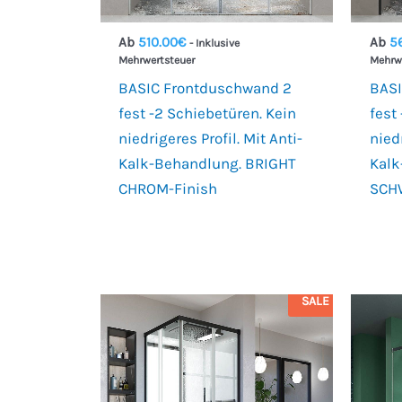
Ab
510.00
€
Ab
5
- Inklusive
Mehrwertsteuer
Mehrw
BASIC Frontduschwand 2
BASI
fest -2 Schiebetüren. Kein
fest
niedrigeres Profil. Mit Anti-
niedr
Kalk-Behandlung. BRIGHT
Kalk
CHROM-Finish
SCH
SALE