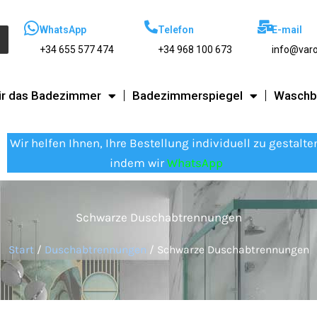
WhatsApp
Telefon
E-mail
+34 655 577 474
+34 968 100 673
info@var
ür das Badezimmer
Badezimmerspiegel
Waschb
Wir helfen Ihnen, Ihre Bestellung individuell zu gestalte
indem wir
WhatsApp
Schwarze Duschabtrennungen
Start
/
Duschabtrennungen
/ Schwarze Duschabtrennungen