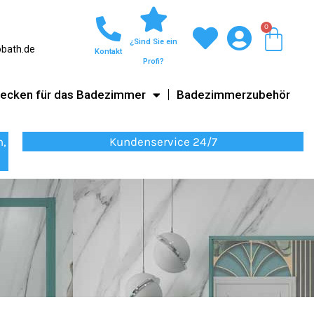
0
War
¿Sind Sie ein
obath.de
Kontakt
Profi?
ecken für das Badezimmer
Badezimmerzubehör
n,
Kundenservice 24/7