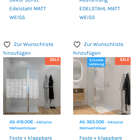
Edelstahl MATT
EDELSTAHL MATT
WEISS
WEISS
Zur Wunschliste
Zur Wunschliste
hinzufügen
hinzufügen
SALE
SALE
Schnelle
Lieferung
Ab
419.00
€
Ab
363.00
€
- Inklusive
- Inklusive
Mehrwertsteuer
Mehrwertsteuer
Feste + klappbare
Feste + klappbare