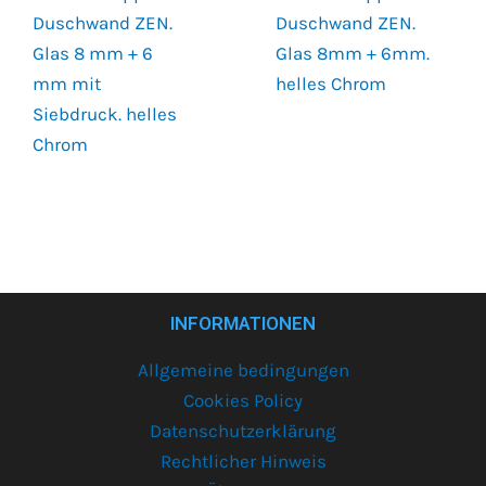
Duschwand ZEN.
Duschwand ZEN.
Glas 8 mm + 6
Glas 8mm + 6mm.
mm mit
helles Chrom
Siebdruck. helles
Chrom
INFORMATIONEN
Allgemeine bedingungen
Cookies Policy
Datenschutzerklärung
Rechtlicher Hinweis