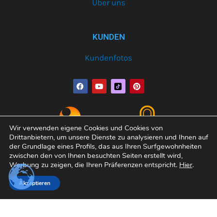
Über uns
KUNDEN
Kundenfotos
F
Y
P
a
o
i
c
u
n
e
t
t
b
u
e
o
b
r
o
e
e
Wir verwenden eigene Cookies und Cookies von
k
s
Drittanbietern, um unsere Dienste zu analysieren und Ihnen auf
t
der Grundlage eines Profils, das aus Ihren Surfgewohnheiten
zwischen den von Ihnen besuchten Seiten erstellt wird,
Werbung zu zeigen, die Ihren Präferenzen entspricht.
Hier
.
Copyright© 2026 Varobath | Erledigt von:
Manager-
Akzeptieren
Community