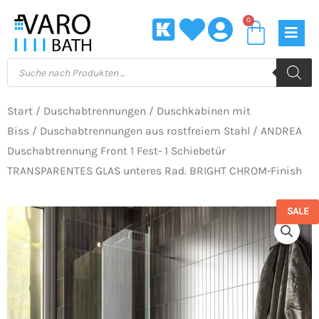
Zum
0
Waren
Inhalt
springen
Products
search
Start
/
Duschabtrennungen
/
Duschkabinen mit
Biss
/
Duschabtrennungen aus rostfreiem Stahl
/ ANDREA
Duschabtrennung Front 1 Fest- 1 Schiebetür
TRANSPARENTES GLAS unteres Rad. BRIGHT CHROM-Finish
SALE