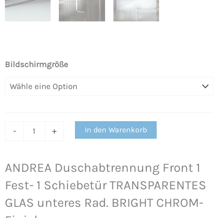
ANDREA
Bildschirmgröße
Duschabtrennung
Front
1
Fest-
In den Warenkorb
1
-
+
Schiebetür
TRANSPARENTES
ANDREA Duschabtrennung Front 1
GLAS
Fest- 1 Schiebetür TRANSPARENTES
unteres
Rad.
GLAS unteres Rad. BRIGHT CHROM-
BRIGHT