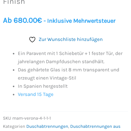
Finish
CHROM-
Finish
Ab
680.00
€
- Inklusive Mehrwertsteuer
Menge
Zur Wunschliste hinzufügen
Ein Paravent mit 1 Schiebetür + 1 fester Tür, der
jahrelangen Dampfduschen standhält.
Das gehärtete Glas ist 8 mm transparent und
erzeugt einen Vintage-Stil
In Spanien hergestellt
Versand 15 Tage
SKU
mam-verona-4-1-1-1
Kategorien
Duschabtrennungen
,
Duschabtrennungen aus