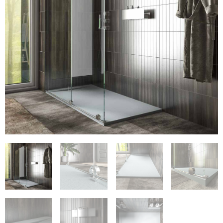
€375
€290