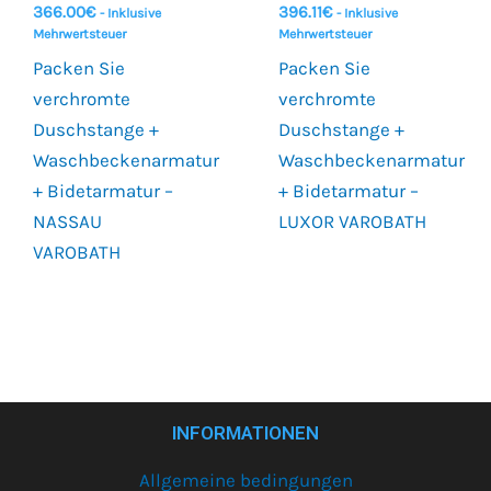
366.00
€
396.11
€
- Inklusive
- Inklusive
Mehrwertsteuer
Mehrwertsteuer
Packen Sie
Packen Sie
verchromte
verchromte
Duschstange +
Duschstange +
Waschbeckenarmatur
Waschbeckenarmatur
+ Bidetarmatur –
+ Bidetarmatur –
NASSAU
LUXOR VAROBATH
VAROBATH
INFORMATIONEN
Allgemeine bedingungen