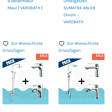
Bidetarmatur
Untergestell
Maui [ VAROBATH ]
SUMATRA 48×59
Chrom –
VAROBATH
Zur Wunschliste
Zur Wunschliste
hinzufügen
hinzufügen
SALE
SALE