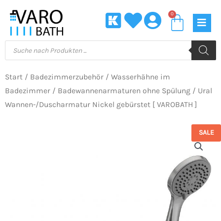
Zum
0
Waren
Inhalt
springen
Products
search
Start
/
Badezimmerzubehör
/
Wasserhähne im
Badezimmer
/
Badewannenarmaturen ohne Spülung
/ Ural
Wannen-/Duscharmatur Nickel gebürstet [ VAROBATH ]
SALE