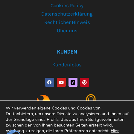
Cookies Policy
Datenschutzerklärung
Rechtlicher Hinweis
Über uns
KUNDEN
Kundenfotos
F
Y
P
a
o
i
c
u
n
e
t
t
b
u
e
o
b
r
o
e
e
Wir verwenden eigene Cookies und Cookies von
k
s
Drittanbietern, um unsere Dienste zu analysieren und Ihnen auf
t
der Grundlage eines Profils, das aus Ihren Surfgewohnheiten
zwischen den von Ihnen besuchten Seiten erstellt wird,
Werbung zu zeigen, die Ihren Präferenzen entspricht.
Hier
.