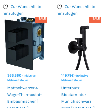
Zur Wunschliste
Zur Wunschliste
hinzufügen
hinzufügen
SALE
SALE
363.36
€
149.79
€
- Inklusive
- Inklusive
Mehrwertsteuer
Mehrwertsteuer
Mattschwarzer 4-
Unterputz-
Wege-Thermostat-
Bidetarmatur
Einbaumischer [
Munich schwarz
VAROBATH ]
matt [ VAROBATH ]