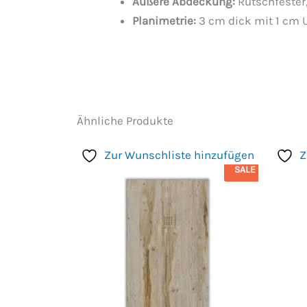
Äußere Abdeckung:
Rutschfester
Planimetrie:
3 cm dick mit 1 cm 
Ähnliche Produkte
Zur Wunschliste hinzufügen
Z
SALE