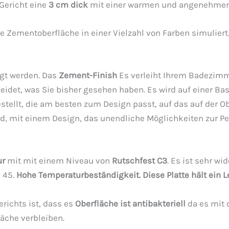
ericht eine
3 cm dick
mit einer warmen und angenehmen
ie Zementoberfläche in einer Vielzahl von Farben simuliert,
gt werden. Das
Zement-Finish
Es verleiht Ihrem Badezim
idet, was Sie bisher gesehen haben. Es wird auf einer Bas
tellt, die am besten zum Design passt, auf das auf der Ob
, mit einem Design, das unendliche Möglichkeiten zur Per
ur
mit mit einem Niveau von
Rutschfest C3
. Es ist sehr w
n 45.
Hohe Temperaturbeständigkeit. Diese Platte hält ein L
richts ist, dass es
Oberfläche ist antibakteriell
da es mit 
läche verbleiben.