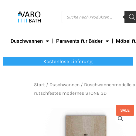
Zum
Inhalt
Products
search
springen
Duschwannen
Paravents für Bäder
Möbel f
Kostenlose Lieferung
Start
/
Duschwannen
/
Duschwannenmodelle a
rutschfestes modernes STONE 3D
SALE