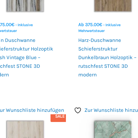
75.00
€
Ab
375.00
€
- Inklusive
- Inklusive
ertsteuer
Mehrwertsteuer
in Duschwanne
Harz-Duschwanne
ieferstruktur Holzoptik
Schieferstruktur
ish Vintage Blue –
Dunkelbraun Holzoptik –
schfest STONE 3D
rutschfest STONE 3D
ern
modern
ur Wunschliste hinzufügen
Zur Wunschliste hinz
SALE