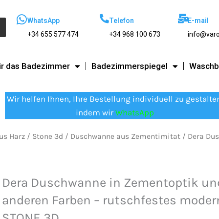
WhatsApp
Telefon
E-mail
+34 655 577 474
+34 968 100 673
info@var
ür das Badezimmer
Badezimmerspiegel
Waschb
Wir helfen Ihnen, Ihre Bestellung individuell zu gestalte
indem wir
WhatsApp
us Harz
/
Stone 3d
/
Duschwanne aus Zementimitat
/ Dera Dus
Dera Duschwanne in Zementoptik un
anderen Farben – rutschfestes moder
STONE 3D