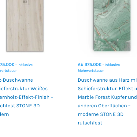
75.00
€
Ab
375.00
€
- Inklusive
- Inklusive
ertsteuer
Mehrwertsteuer
z-Duschwanne
Duschwanne aus Harz mi
ieferstruktur Weißes
Schieferstruktur. Effekt i
ernholz-Effekt-Finish –
Marble Forest Kupfer un
schfest STONE 3D
anderen Oberflächen –
ern
moderne STONE 3D
rutschfest