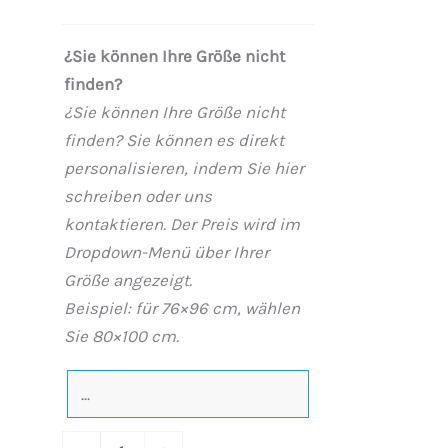
Zementoptik
und
¿Sie können Ihre Größe nicht
anderen
finden?
Farben
¿Sie können Ihre Größe nicht
–
finden? Sie können es direkt
rutschfestes
personalisieren, indem Sie hier
modernes
schreiben oder uns
STONE
kontaktieren. Der Preis wird im
3D
Dropdown-Menü über Ihrer
Menge
Größe angezeigt.
Beispiel: für 76×96 cm, wählen
Sie 80×100 cm.