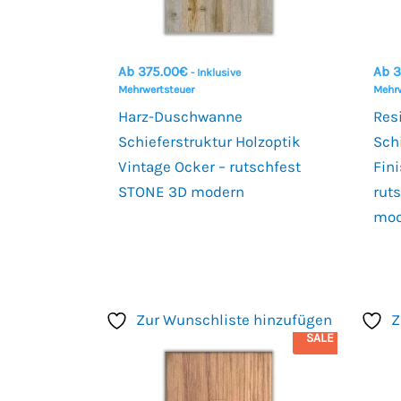
Ab
375.00
€
Ab
3
- Inklusive
Mehrwertsteuer
Mehrw
Harz-Duschwanne
Res
Schieferstruktur Holzoptik
Sch
Vintage Ocker – rutschfest
Fin
STONE 3D modern
rut
mod
Zur Wunschliste hinzufügen
Z
SALE