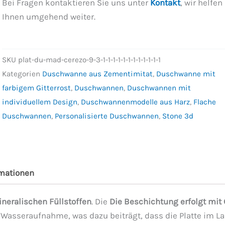
Bei Fragen kontaktieren Sie uns unter
Kontakt
, wir helfen
Ihnen umgehend weiter.
SKU
plat-du-mad-cerezo-9-3-1-1-1-1-1-1-1-1-1-1-1-1
Kategorien
Duschwanne aus Zementimitat
,
Duschwanne mit
farbigem Gitterrost
,
Duschwannen
,
Duschwannen mit
individuellem Design
,
Duschwannenmodelle aus Harz
,
Flache
Duschwannen
,
Personalisierte Duschwannen
,
Stone 3d
rmationen
neralischen Füllstoffen
. Die
Die Beschichtung erfolgt mit
e Wasseraufnahme, was dazu beiträgt, dass die Platte im L