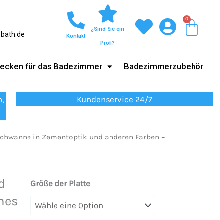
0
War
¿Sind Sie ein
obath.de
Kontakt
Profi?
ecken für das Badezimmer
Badezimmerzubehör
n,
Kundenservice 24/7
chwanne in Zementoptik und anderen Farben –
d
Dera
Größe der Platte
Duschwanne
nes
in