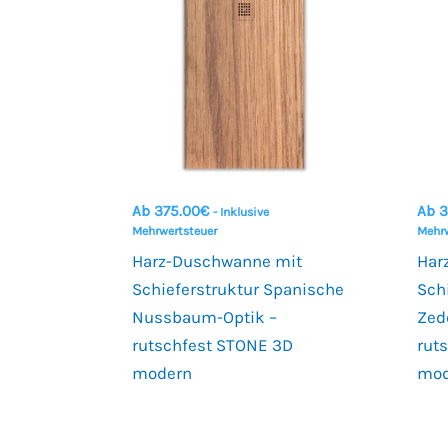
Ab
375.00
€
Ab
3
- Inklusive
Mehrwertsteuer
Mehrw
Harz-Duschwanne mit
Har
Schieferstruktur Spanische
Sch
Nussbaum-Optik –
Zed
rutschfest STONE 3D
rut
modern
mod