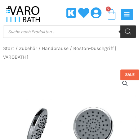
Zum
0
Waren
Inhalt
springen
Products
search
Start
/
Zubehör
/
Handbrause
/ Boston-Duschgriff [
VAROBATH ]
SALE