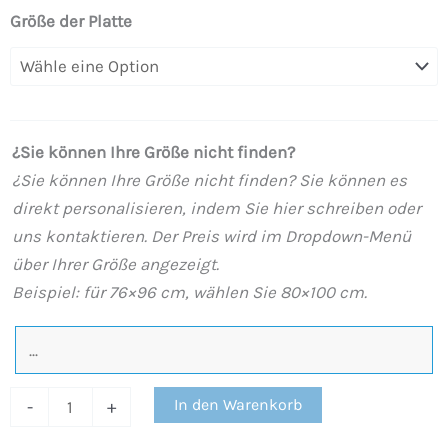
Harz-
Größe der Platte
Duschwanne
Schieferstruktur
Weißes
Zedernholz-
¿Sie können Ihre Größe nicht finden?
Effekt-
¿Sie können Ihre Größe nicht finden? Sie können es
Finish
direkt personalisieren, indem Sie hier schreiben oder
–
uns kontaktieren. Der Preis wird im Dropdown-Menü
rutschfest
über Ihrer Größe angezeigt.
STONE
Beispiel: für 76×96 cm, wählen Sie 80×100 cm.
3D
modern
Menge
In den Warenkorb
-
+