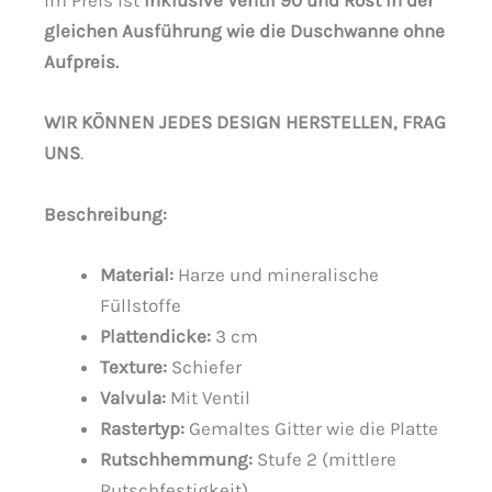
im Preis ist
inklusive Ventil 90 und Rost in der
gleichen Ausführung wie die Duschwanne ohne
Aufpreis.
WIR KÖNNEN JEDES DESIGN HERSTELLEN,
FRAG
UNS
.
Beschreibung
:
Material:
Harze und mineralische
Füllstoffe
Plattendicke:
3 cm
Texture:
Schiefer
Valvula:
Mit Ventil
Rastertyp:
Gemaltes Gitter wie die Platte
Rutschhemmung:
Stufe 2 (mittlere
Rutschfestigkeit)