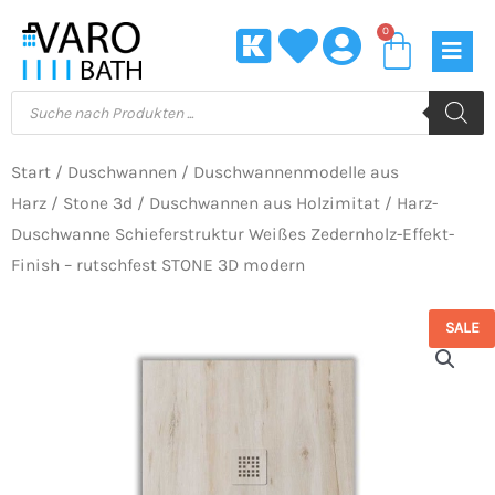
Zum
0
Waren
Inhalt
springen
Products
search
Start
/
Duschwannen
/
Duschwannenmodelle aus
Harz
/
Stone 3d
/
Duschwannen aus Holzimitat
/ Harz-
Duschwanne Schieferstruktur Weißes Zedernholz-Effekt-
Finish – rutschfest STONE 3D modern
SALE