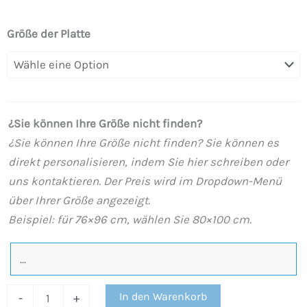
Duschwanne
Größe der Platte
aus
Harz
mit
Schieferstruktur,
¿Sie können Ihre Größe nicht finden?
Zementeffekt,
¿Sie können Ihre Größe nicht finden? Sie können es
Eisen-
direkt personalisieren, indem Sie hier schreiben oder
Finish
uns kontaktieren. Der Preis wird im Dropdown-Menü
und
über Ihrer Größe angezeigt.
anderen
Beispiel: für 76×96 cm, wählen Sie 80×100 cm.
Farben
–
rutschfest
STONE
In den Warenkorb
-
+
3D