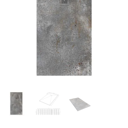
€301.65
€317