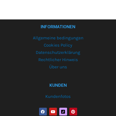
INFORMATIONEN
Allgemeine bedingungen
Cookies Policy
Datenschutzerklärung
Rechtlicher Hinweis
Über uns
KUNDEN
Kundenfotos
F
Y
P
a
o
i