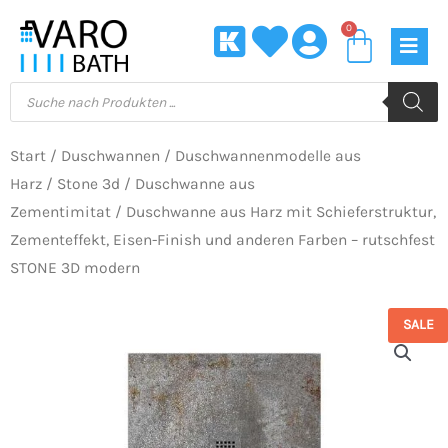
Zum
0
Waren
Inhalt
springen
Products
search
Start
/
Duschwannen
/
Duschwannenmodelle aus
Harz
/
Stone 3d
/
Duschwanne aus
Zementimitat
/ Duschwanne aus Harz mit Schieferstruktur,
Zementeffekt, Eisen-Finish und anderen Farben – rutschfest
STONE 3D modern
SALE