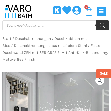
Zum
0
Waren
Inhalt
springen
Products
search
Start
/
Duschabtrennungen
/
Duschkabinen mit
Biss
/
Duschabtrennungen aus rostfreiem Stahl
/ Feste
Duschwand ZEN mit SERIGRAFIE. Mit Anti-Kalk-Behandlung.
Mattweißes Finish
SALE