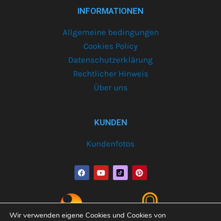
INFORMATIONEN
Allgemeine bedingungen
Cookies Policy
Datenschutzerklärung
Rechtlicher Hinweis
Über uns
KUNDEN
Kundenfotos
F
Y
P
a
o
i
c
u
n
e
t
t
b
u
e
o
b
r
o
e
e
Wir verwenden eigene Cookies und Cookies von
k
s