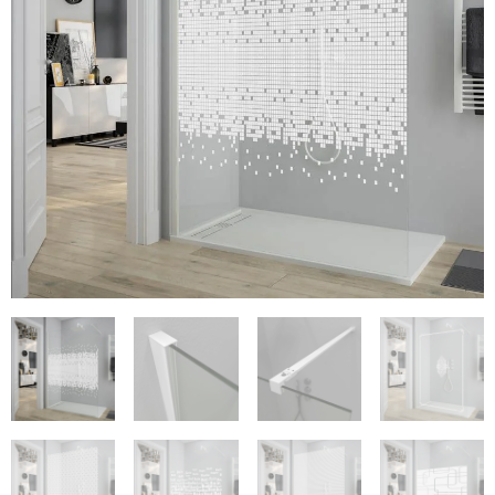
€686
€140.72