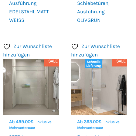
Ausführung
Schiebetüren,
EDELSTAHL MATT
Ausführung
WEISS
OLIVGRÜN
Zur Wunschliste
Zur Wunschliste
hinzufügen
hinzufügen
SALE
SALE
Schnelle
Lieferung
Ab
499.00
€
Ab
363.00
€
- Inklusive
- Inklusive
Mehrwertsteuer
Mehrwertsteuer