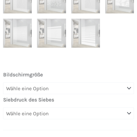
Feste
Bildschirmgröße
Duschwand
ZEN
mit
Siebdruck des Siebes
SERIGRAFIE.
Mit
Anti-
Kalk-