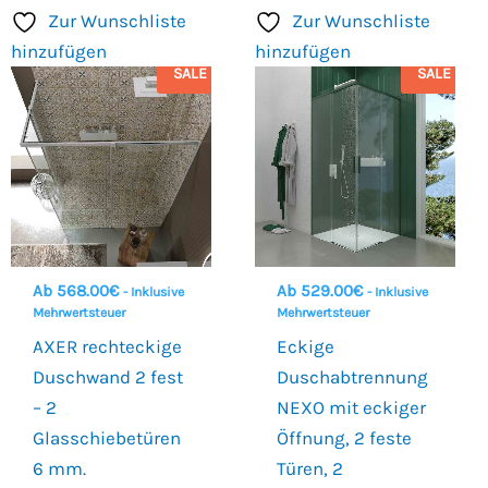
Zur Wunschliste
Zur Wunschliste
hinzufügen
hinzufügen
SALE
SALE
Ab
568.00
€
Ab
529.00
€
- Inklusive
- Inklusive
Mehrwertsteuer
Mehrwertsteuer
AXER rechteckige
Eckige
Duschwand 2 fest
Duschabtrennung
– 2
NEXO mit eckiger
Glasschiebetüren
Öffnung, 2 feste
6 mm.
Türen, 2