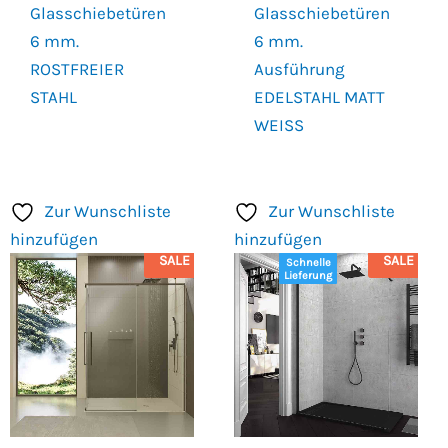
Glasschiebetüren
Glasschiebetüren
6 mm.
6 mm.
ROSTFREIER
Ausführung
STAHL
EDELSTAHL MATT
WEISS
Zur Wunschliste
Zur Wunschliste
hinzufügen
hinzufügen
SALE
SALE
Schnelle
Lieferung