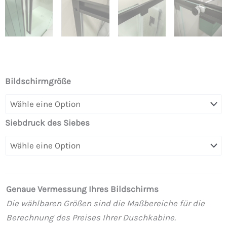
PETRA
Bildschirmgröße
Frontduschwand
1
Fest
Siebdruck des Siebes
–
1
Glasschiebetür
6
Genaue Vermessung Ihres Bildschirms
mm
Die wählbaren Größen sind die Maßbereiche für die
Siebdruck.
Berechnung des Preises Ihrer Duschkabine.
Edelstahl