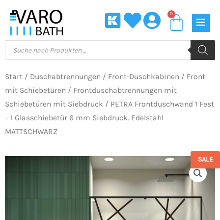
Zum
0
Waren
Inhalt
springen
Products
search
Start
/
Duschabtrennungen
/
Front-Duschkabinen
/
Front
mit Schiebetüren
/
Frontduschabtrennungen mit
Schiebetüren mit Siebdruck
/ PETRA Frontduschwand 1 Fest
– 1 Glasschiebetür 6 mm Siebdruck. Edelstahl
MATTSCHWARZ
SALE