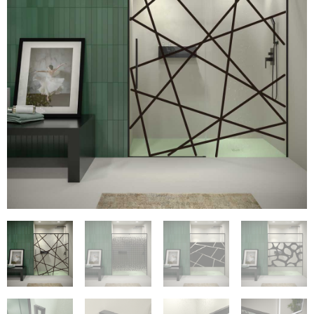
€486
€895