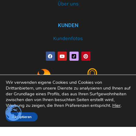
Über uns
KUNDEN
Kundenfotos
F
Y
P
a
o
i
c
u
n
e
t
t
b
u
e
o
b
r
o
e
e
Wir verwenden eigene Cookies und Cookies von
k
s
Drittanbietern, um unsere Dienste zu analysieren und Ihnen auf
t
der Grundlage eines Profils, das aus Ihren Surfgewohnheiten
zwischen den von Ihnen besuchten Seiten erstellt wird,
Werbung zu zeigen, die Ihren Präferenzen entspricht.
Hier
.
Copyright© 2026 Varobath | Erledigt von:
Manager-
Akzeptieren
Community