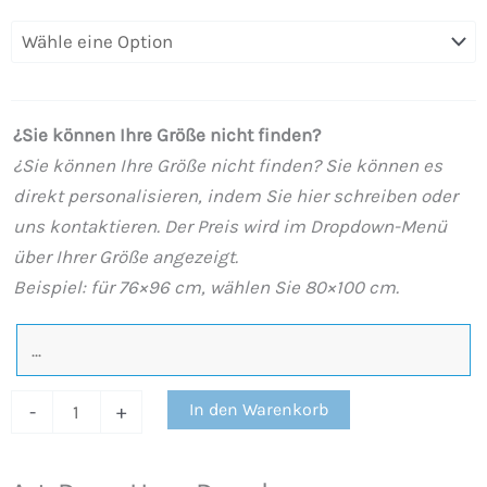
Deco-
Harz-
Duschwanne
Luxuriöse
¿Sie können Ihre Größe nicht finden?
Schieferstruktur.
¿Sie können Ihre Größe nicht finden? Sie können es
Rutschfester
direkt personalisieren, indem Sie hier schreiben oder
STONE
uns kontaktieren. Der Preis wird im Dropdown-Menü
3D
über Ihrer Größe angezeigt.
modern
Beispiel: für 76×96 cm, wählen Sie 80×100 cm.
Menge
In den Warenkorb
-
+