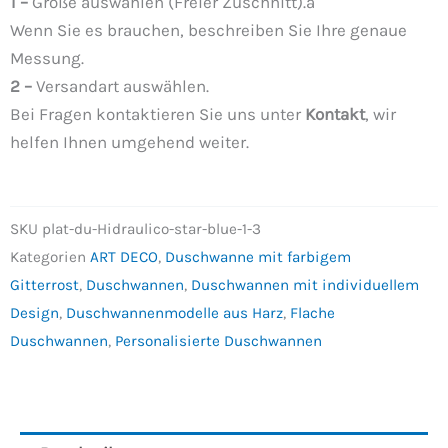
1 –
Größe auswählen (Freier Zuschnitt).a
Wenn Sie es brauchen, beschreiben Sie Ihre genaue
Messung.
2 –
Versandart auswählen.
Bei Fragen kontaktieren Sie uns unter
Kontakt
, wir
helfen Ihnen umgehend weiter.
SKU
plat-du-Hidraulico-star-blue-1-3
Kategorien
ART DECO
,
Duschwanne mit farbigem
Gitterrost
,
Duschwannen
,
Duschwannen mit individuellem
Design
,
Duschwannenmodelle aus Harz
,
Flache
Duschwannen
,
Personalisierte Duschwannen