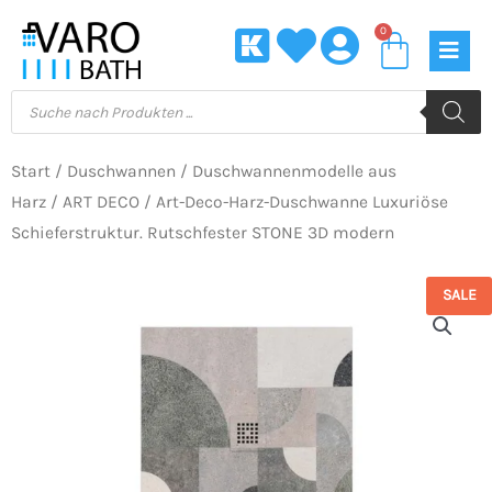
Zum
0
Waren
Inhalt
springen
Products
search
Start
/
Duschwannen
/
Duschwannenmodelle aus
Harz
/
ART DECO
/ Art-Deco-Harz-Duschwanne Luxuriöse
Schieferstruktur. Rutschfester STONE 3D modern
SALE