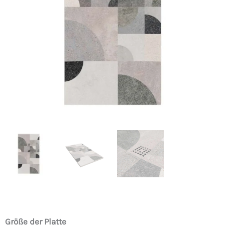
€469
€284
Art-
Größe der Platte