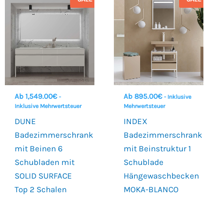
Ab
1,549.00
€
Ab
895.00
€
-
- Inklusive
Inklusive Mehrwertsteuer
Mehrwertsteuer
DUNE
INDEX
Badezimmerschrank
Badezimmerschrank
mit Beinen 6
mit Beinstruktur 1
Schubladen mit
Schublade
SOLID SURFACE
Hängewaschbecken
Top 2 Schalen
MOKA-BLANCO