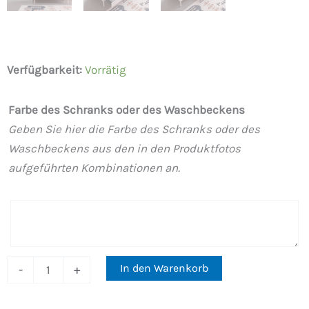
INDEX
Verfügbarkeit:
Vorrätig
Badezimmermöbel
Struktur
Farbe des Schranks oder des Waschbeckens
mit
Geben Sie hier die Farbe des Schranks oder des
Beinen
Waschbeckens aus den in den Produktfotos
2
aufgeführten Kombinationen an.
Schubladen
Hängewaschbecken
2
Becken
WEISS-
In den Warenkorb
-
+
CHROM
Menge