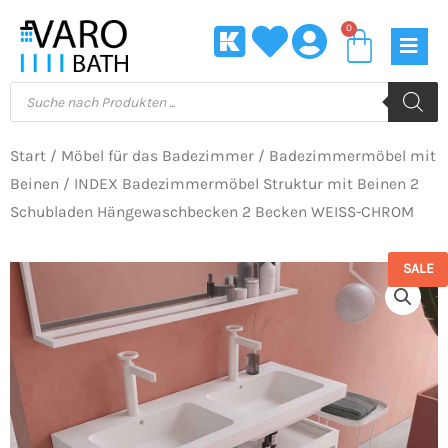
Zum
0
Waren
Inhalt
springen
Products
search
Start
/
Möbel für das Badezimmer
/
Badezimmermöbel mit
Beinen
/ INDEX Badezimmermöbel Struktur mit Beinen 2
Schubladen Hängewaschbecken 2 Becken WEISS-CHROM
SALE