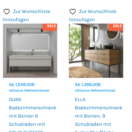
Zur Wunschliste
Zur Wunschliste
hinzufügen
hinzufügen
SALE
SALE
Ab
1,549.00
€
Ab
1,399.00
€
-
-
Inklusive Mehrwertsteuer
Inklusive Mehrwertsteuer
DUNE
ELLA
Badezimmerschrank
Badezimmerschrank
mit Beinen 6
mit Beinen, 9
Schubladen mit
Schubladen mit