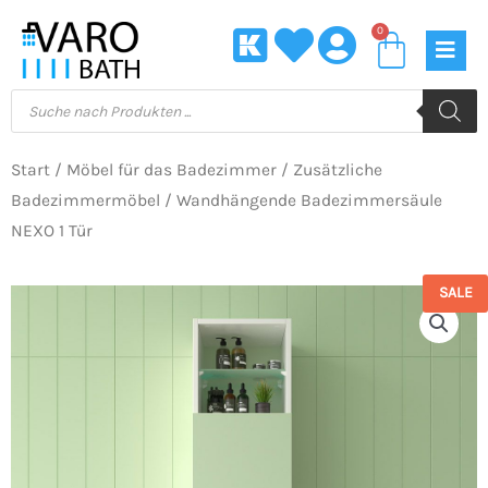
Zum
0
Waren
Inhalt
springen
Products
search
Start
/
Möbel für das Badezimmer
/
Zusätzliche
Badezimmermöbel
/ Wandhängende Badezimmersäule
NEXO 1 Tür
SALE