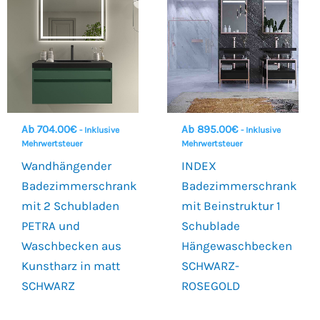
Ab
704.00
€
Ab
895.00
€
- Inklusive
- Inklusive
Mehrwertsteuer
Mehrwertsteuer
Wandhängender
INDEX
Badezimmerschrank
Badezimmerschrank
mit 2 Schubladen
mit Beinstruktur 1
PETRA und
Schublade
Waschbecken aus
Hängewaschbecken
Kunstharz in matt
SCHWARZ-
SCHWARZ
ROSEGOLD