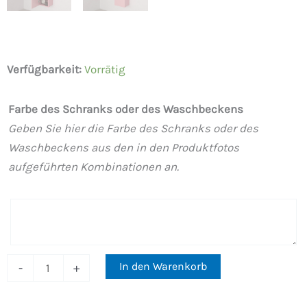
Wandhängende
Verfügbarkeit:
Vorrätig
Badezimmersäule
NEXO
Farbe des Schranks oder des Waschbeckens
1
Geben Sie hier die Farbe des Schranks oder des
Tür
Waschbeckens aus den in den Produktfotos
Menge
aufgeführten Kombinationen an.
In den Warenkorb
-
+