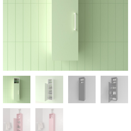
€161.89
€380