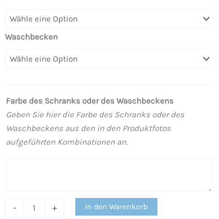
Badezimmermöbel
2
Schubladen
Waschbecken
–
1
Tür
MOKA
Farbe des Schranks oder des Waschbeckens
matt
Geben Sie hier die Farbe des Schranks oder des
mit
Waschbeckens aus den in den Produktfotos
Waschbecken
aufgeführten Kombinationen an.
aus
Harz
6
cm
dick
In den Warenkorb
-
+
Menge