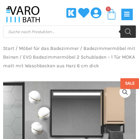
Zum
0
Waren
Inhalt
springen
Products
search
Start
/
Möbel für das Badezimmer
/
Badezimmermöbel mit
Beinen
/ EVO Badezimmermöbel 2 Schubladen – 1 Tür MOKA
matt mit Waschbecken aus Harz 6 cm dick
SALE