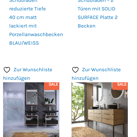
Schubladen
Schubladen – 2
reduzierte Tiefe
Türen mit SOLID
40 cm matt
SURFACE Platte 2
lackiert mit
Becken
Porzellanwaschbecken
BLAU/WEISS
Zur Wunschliste
Zur Wunschliste
hinzufügen
hinzufügen
SALE
SALE