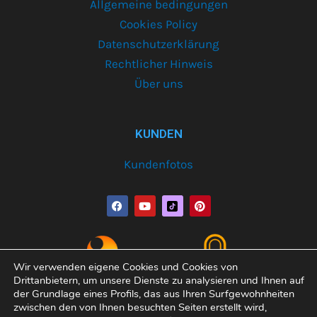
Allgemeine bedingungen
Cookies Policy
Datenschutzerklärung
Rechtlicher Hinweis
Über uns
KUNDEN
Kundenfotos
F
Y
P
a
o
i
c
u
n
e
t
t
b
u
e
o
b
r
o
e
e
Wir verwenden eigene Cookies und Cookies von
k
s
Drittanbietern, um unsere Dienste zu analysieren und Ihnen auf
t
der Grundlage eines Profils, das aus Ihren Surfgewohnheiten
zwischen den von Ihnen besuchten Seiten erstellt wird,