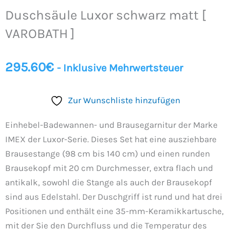
schwarz
Duschsäule Luxor schwarz matt [
matt
[
VAROBATH ]
VAROBATH
]
295.60
€
- Inklusive Mehrwertsteuer
Menge
Zur Wunschliste hinzufügen
Einhebel-Badewannen- und Brausegarnitur der Marke
IMEX der Luxor-Serie. Dieses Set hat eine ausziehbare
Brausestange (98 cm bis 140 cm) und einen runden
Brausekopf mit 20 cm Durchmesser, extra flach und
antikalk, sowohl die Stange als auch der Brausekopf
sind aus Edelstahl. Der Duschgriff ist rund und hat drei
Positionen und enthält eine 35-mm-Keramikkartusche,
mit der Sie den Durchfluss und die Temperatur des