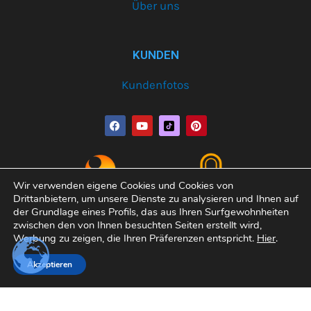
Über uns
KUNDEN
Kundenfotos
F
Y
P
a
o
i
c
u
n
e
t
t
b
u
e
o
b
r
o
e
e
Wir verwenden eigene Cookies und Cookies von
k
s
Drittanbietern, um unsere Dienste zu analysieren und Ihnen auf
t
der Grundlage eines Profils, das aus Ihren Surfgewohnheiten
zwischen den von Ihnen besuchten Seiten erstellt wird,
Werbung zu zeigen, die Ihren Präferenzen entspricht.
Hier
.
Copyright© 2026 Varobath | Erledigt von:
Manager-
Akzeptieren
Community