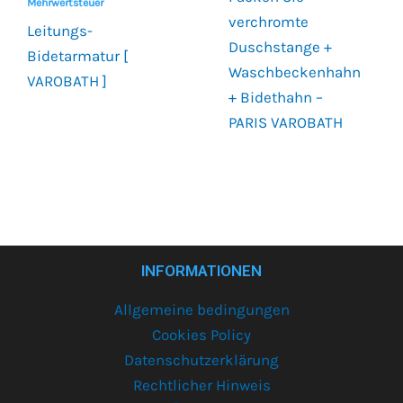
Mehrwertsteuer
verchromte
Leitungs-
Duschstange +
Bidetarmatur [
Waschbeckenhahn
VAROBATH ]
+ Bidethahn –
PARIS VAROBATH
INFORMATIONEN
Allgemeine bedingungen
Cookies Policy
Datenschutzerklärung
Rechtlicher Hinweis