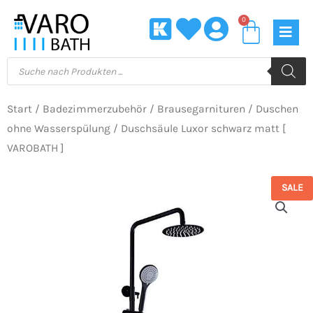
Zum
0
Waren
Inhalt
springen
Products
search
Start
/
Badezimmerzubehör
/
Brausegarnituren
/
Duschen
ohne Wasserspülung
/ Duschsäule Luxor schwarz matt [
VAROBATH ]
SALE