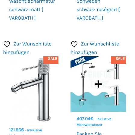
Waschtischarmatur
Schweden
schwarz matt [
schwarz roségold [
VAROBATH ]
VAROBATH ]
Zur Wunschliste
Zur Wunschliste
hinzufügen
hinzufügen
SALE
SALE
407.04
€
- Inklusive
Mehrwertsteuer
121.96
€
- Inklusive
Packen Sie