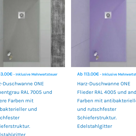
13.00
€
Ab
113.00
€
- Inklusive Mehrwertsteuer
- Inklusive Mehrwerts
z-Duschwanne ONE
Harz-Duschwanne ONE
entgrau RAL 7005 und
Flieder RAL 4005 und an
ere Farben mit
Farben mit antibakteriell
bakterieller und
und rutschfester
schfester
Schieferstruktur.
eferstruktur.
Edelstahlgitter
lstahlgitter