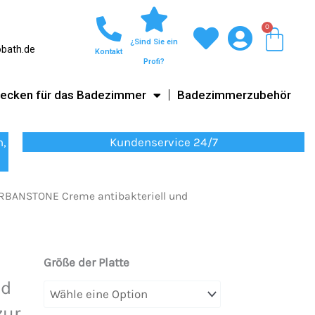
0
War
¿Sind Sie ein
obath.de
Kontakt
Profi?
ecken für das Badezimmer
Badezimmerzubehör
n,
Kundenservice 24/7
RBANSTONE Creme antibakteriell und
Eingerahmte
Größe der Platte
Duschwanne
nd
aus
zur