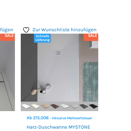
ufügen
Zur Wunschliste hinzufügen
SALE
SALE
Schnelle
Lieferung
Ab
215.00
€
- Inklusive Mehrwertsteuer
Harz-Duschwanne MYSTONE