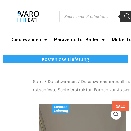
Zum
Inhalt
Products
search
springen
Duschwannen
Paravents für Bäder
Möbel f
Kostenlose Lieferung
Start
/
Duschwannen
/
Duschwannenmodelle a
rutschfeste Schieferstruktur. Farben zur Auswah
SALE
Schnelle
Lieferung