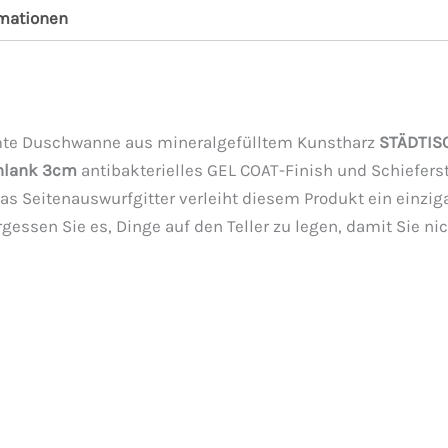
rmationen
mte Duschwanne aus mineralgefülltem Kunstharz
STÄDTIS
hlank 3cm
antibakterielles GEL COAT-Finish und Schieferst
Das Seitenauswurfgitter verleiht diesem Produkt ein einz
rgessen Sie es, Dinge auf den Teller zu legen, damit Sie ni