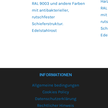
Har
RAL 9003 und andere Farben
RAL
mit antibakterieller,
mit
rutschfester
rut
Schieferstruktur.
Schi
Edelstahlrost
Ede
INFORMATIONEN
Allgemeine bedingungen
Cookies Policy
Datenschutzerklärung
Rechtlicher Hinweis