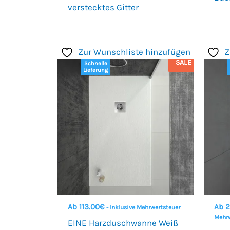
verstecktes Gitter
Zur Wunschliste hinzufügen
Z
SALE
Schnelle
Lieferung
Ab
113.00
€
Ab
2
- Inklusive Mehrwertsteuer
Mehrw
EINE Harzduschwanne Weiß