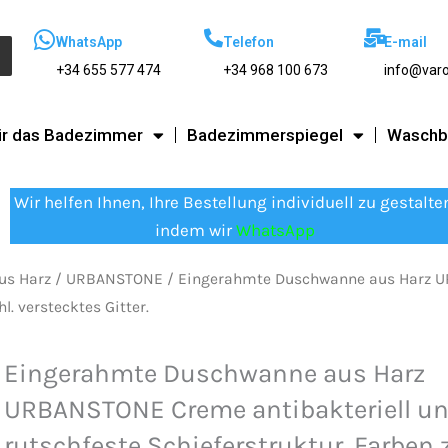
WhatsApp
Telefon
E-mail
+34 655 577 474
+34 968 100 673
info@var
ür das Badezimmer
Badezimmerspiegel
Waschb
Wir helfen Ihnen, Ihre Bestellung individuell zu gestalte
indem wir
WhatsApp
us Harz
/
URBANSTONE
/ Eingerahmte Duschwanne aus Harz U
l. verstecktes Gitter.
Eingerahmte Duschwanne aus Harz
URBANSTONE Creme antibakteriell u
rutschfeste Schieferstruktur. Farben 