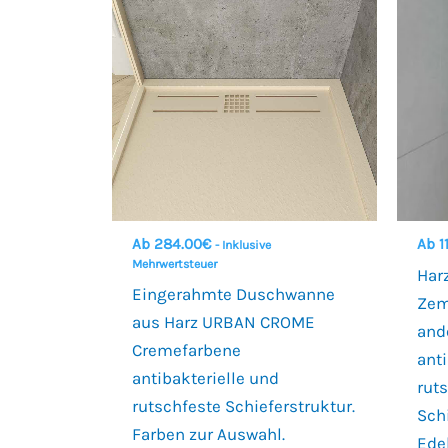
Ab
284.00
€
Ab
1
- Inklusive
Mehrwertsteuer
Har
Eingerahmte Duschwanne
Zem
aus Harz URBAN CROME
and
Cremefarbene
anti
antibakterielle und
rut
rutschfeste Schieferstruktur.
Schi
Farben zur Auswahl.
Ede