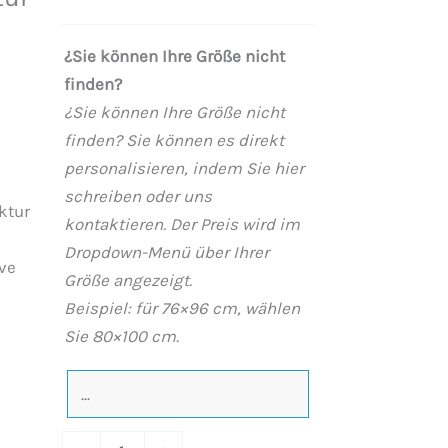
Harz
URBANSTONE
¿Sie können Ihre Größe nicht
Creme
finden?
antibakteriell
¿Sie können Ihre Größe nicht
und
finden? Sie können es direkt
rutschfeste
personalisieren, indem Sie hier
Schieferstruktur.
schreiben oder uns
Farben
ktur
kontaktieren. Der Preis wird im
zur
Dropdown-Menü über Ihrer
Auswahl.
ive
Größe angezeigt.
verstecktes
Beispiel: für 76×96 cm, wählen
Gitter.
Sie 80×100 cm.
Menge