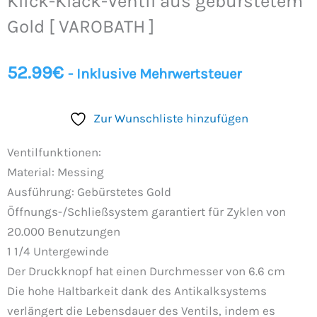
Klick-Klack-Ventil aus gebürstetem
aus
gebürstetem
Gold [ VAROBATH ]
Gold
[
52.99
€
- Inklusive Mehrwertsteuer
VAROBATH
]
Zur Wunschliste hinzufügen
Menge
Ventilfunktionen:
Material: Messing
Ausführung: Gebürstetes Gold
Öffnungs-/Schließsystem garantiert für Zyklen von
20.000 Benutzungen
1 1/4 Untergewinde
Der Druckknopf hat einen Durchmesser von 6.6 cm
Die hohe Haltbarkeit dank des Antikalksystems
verlängert die Lebensdauer des Ventils, indem es