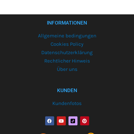
INFORMATIONEN
Allgemeine bedingungen
Cookies Policy
Datenschutzerklärung
Rechtlicher Hinweis
Über uns
KUNDEN
Kundenfotos
F
Y
P
a
o
i
c
u
n
e
t
t