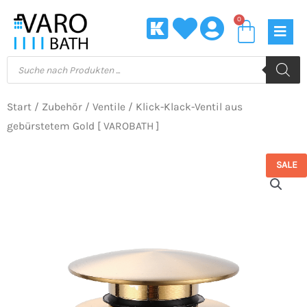
Zum
0
Waren
Inhalt
springen
Products
search
Start
/
Zubehör
/
Ventile
/ Klick-Klack-Ventil aus
gebürstetem Gold [ VAROBATH ]
SALE