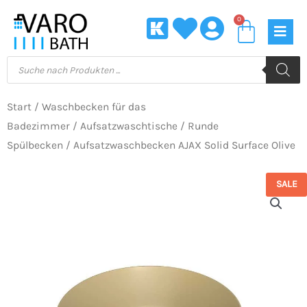
Zum
0
Waren
Inhalt
springen
Products
search
Start
/
Waschbecken für das
Badezimmer
/
Aufsatzwaschtische
/
Runde
Spülbecken
/ Aufsatzwaschbecken AJAX Solid Surface Olive
SALE