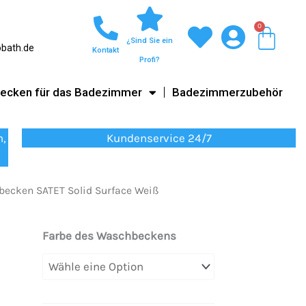
0
War
¿Sind Sie ein
obath.de
Kontakt
Profi?
ecken für das Badezimmer
Badezimmerzubehör
n,
Kundenservice 24/7
becken SATET Solid Surface Weiß
Aufsatzwaschbecken
Farbe des Waschbeckens
SATET
Solid
Surface