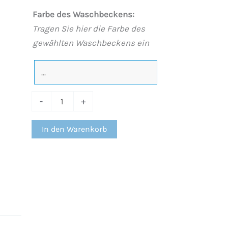
Weiß
Farbe des Waschbeckens:
Menge
Tragen Sie hier die Farbe des
gewählten Waschbeckens ein
-
+
In den Warenkorb