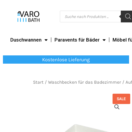
Zum
Inhalt
Products
search
springen
Duschwannen
Paravents für Bäder
Möbel f
Kostenlose Lieferung
Start
/
Waschbecken für das Badezimmer
/
Au
SALE