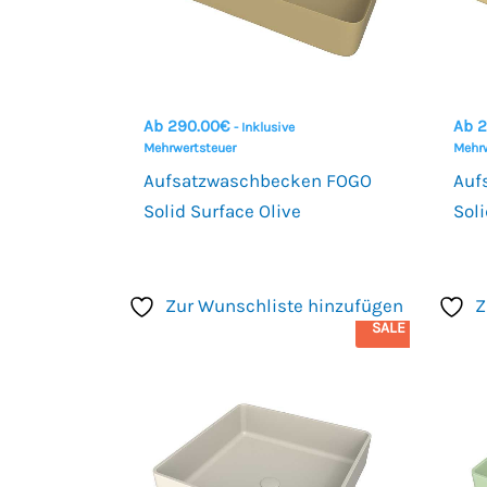
Ab
290.00
€
Ab
2
- Inklusive
Mehrwertsteuer
Mehrw
Aufsatzwaschbecken FOGO
Auf
Solid Surface Olive
Soli
Zur Wunschliste hinzufügen
Z
SALE