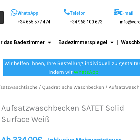
WhatsApp
Telefon
E-mail
+34 655 577 474
+34 968 100 673
info@var
ür das Badezimmer
Badezimmerspiegel
Waschb
Wir helfen Ihnen, Ihre Bestellung individuell zu gestalte
indem wir
WhatsApp
fsatzwaschtische
/
Quadratische Waschbecken
/ Aufsatzwasch
Aufsatzwaschbecken SATET Solid
Surface Weiß
Ab
234.00
€