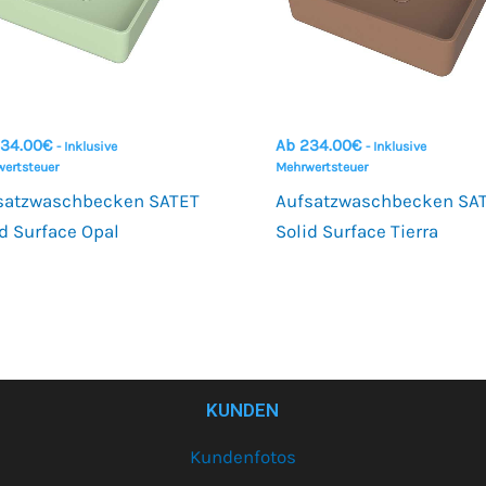
34.00
€
Ab
234.00
€
- Inklusive
- Inklusive
ertsteuer
Mehrwertsteuer
satzwaschbecken SATET
Aufsatzwaschbecken SA
id Surface Opal
Solid Surface Tierra
KUNDEN
Kundenfotos