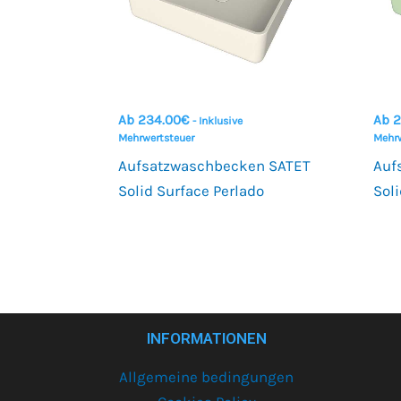
Ab
234.00
€
Ab
2
- Inklusive
Mehrwertsteuer
Mehrw
Aufsatzwaschbecken SATET
Auf
Solid Surface Perlado
Sol
INFORMATIONEN
Allgemeine bedingungen