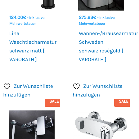
124.00
€
275.63
€
- Inklusive
- Inklusive
Mehrwertsteuer
Mehrwertsteuer
Line
Wannen-/Brausearmatur
Waschtischarmatur
Schweden
schwarz matt [
schwarz roségold [
VAROBATH ]
VAROBATH ]
Zur Wunschliste
Zur Wunschliste
hinzufügen
hinzufügen
SALE
SALE