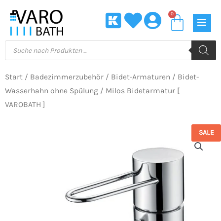
Zum
0
Waren
Inhalt
springen
Products
search
Start
/
Badezimmerzubehör
/
Bidet-Armaturen
/
Bidet-
Wasserhahn ohne Spülung
/ Milos Bidetarmatur [
VAROBATH ]
SALE