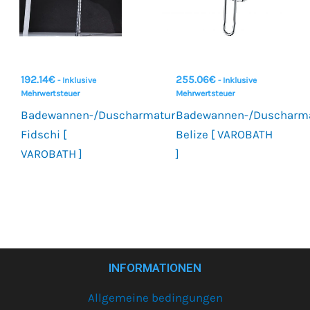
192.14
€
255.06
€
- Inklusive
- Inklusive
Mehrwertsteuer
Mehrwertsteuer
Badewannen-/Duscharmatur
Badewannen-/Duscharm
Fidschi [
Belize [ VAROBATH
VAROBATH ]
]
INFORMATIONEN
Allgemeine bedingungen