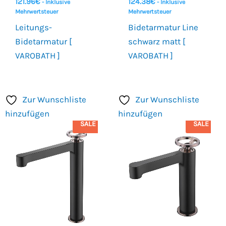
121.96
€
124.38
€
- Inklusive
- Inklusive
Mehrwertsteuer
Mehrwertsteuer
Leitungs-
Bidetarmatur Line
Bidetarmatur [
schwarz matt [
VAROBATH ]
VAROBATH ]
Zur Wunschliste
Zur Wunschliste
hinzufügen
hinzufügen
SALE
SALE