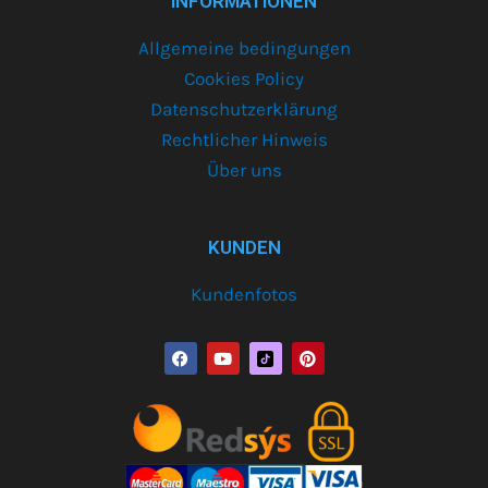
INFORMATIONEN
Allgemeine bedingungen
Cookies Policy
Datenschutzerklärung
Rechtlicher Hinweis
Über uns
KUNDEN
Kundenfotos
F
Y
P
a
o
i
c
u
n
e
t
t
b
u
e
o
b
r
o
e
e
k
s
t