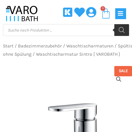
Zum
0
Waren
Inhalt
springen
Products
search
Start
/
Badezimmerzubehör
/
Waschtischarmaturen
/
Spülti
ohne Spülung
/ Waschtischarmatur Sintra [ VAROBATH ]
SALE