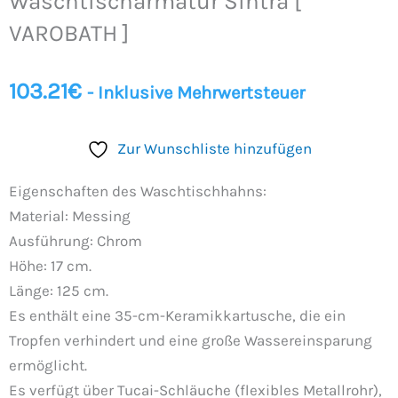
Waschtischarmatur Sintra [
VAROBATH
]
VAROBATH ]
Menge
103.21
€
- Inklusive Mehrwertsteuer
Zur Wunschliste hinzufügen
Eigenschaften des Waschtischhahns:
Material: Messing
Ausführung: Chrom
Höhe: 17 cm.
Länge: 125 cm.
Es enthält eine 35-cm-Keramikkartusche, die ein
Tropfen verhindert und eine große Wassereinsparung
ermöglicht.
Es verfügt über Tucai-Schläuche (flexibles Metallrohr),